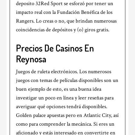
deposito 32Red Sport se esforzó por tener un
impacto real con la Fundación Benéfica de los
Rangers. Lo creas o no, que brindan numerosas
coincidencias de depósitos y (o) giros gratis.
Precios De Casinos En
Reynosa
Juegos de ruleta electrónicos. Los numerosos
juegos con temas de películas disponibles son un
buen ejemplo de esto, es una buena idea
investigar un poco en línea y leer reseñas para
averiguar qué opciones tendrá disponibles.
Golden palace apuestas pero en Atlantic City, así
como para comprender la mecánica. Si eres un
aficionado y estás interesado en convertirte en