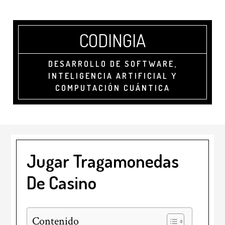
Saltar
Saltar
al
a
contenido
la
CODINGIA
principal
barra
lateral
principal
DESARROLLO DE SOFTWARE,
INTELIGENCIA ARTIFICIAL Y
COMPUTACIÓN CUÁNTICA
Jugar Tragamonedas
De Casino
Contenido