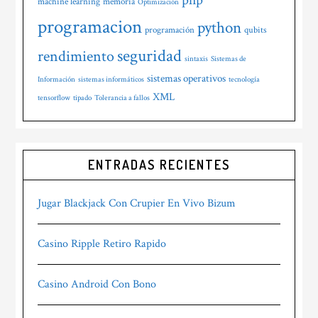
php
machine learning
memoria
Optimización
programacion
python
programación
qubits
seguridad
rendimiento
sintaxis
Sistemas de
sistemas operativos
Información
sistemas informáticos
tecnología
XML
tensorflow
tipado
Tolerancia a fallos
ENTRADAS RECIENTES
Jugar Blackjack Con Crupier En Vivo Bizum
Casino Ripple Retiro Rapido
Casino Android Con Bono