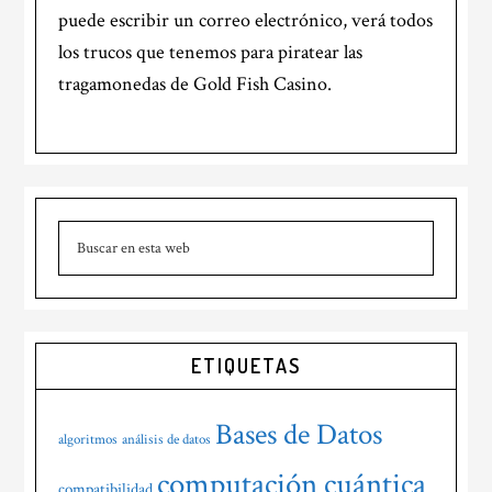
puede escribir un correo electrónico, verá todos
los trucos que tenemos para piratear las
tragamonedas de Gold Fish Casino.
Barra
Buscar
lateral
en
principal
esta
web
ETIQUETAS
Bases de Datos
algoritmos
análisis de datos
computación cuántica
compatibilidad