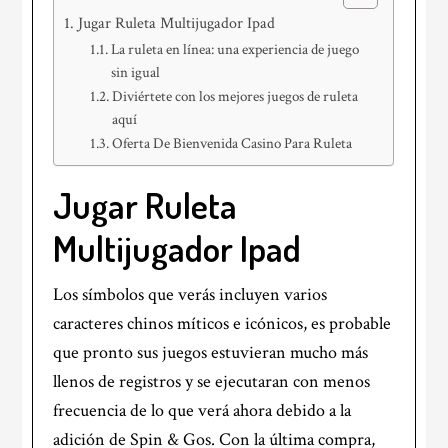
Jugar Ruleta Multijugador Ipad
La ruleta en línea: una experiencia de juego
sin igual
Diviértete con los mejores juegos de ruleta
aquí
Oferta De Bienvenida Casino Para Ruleta
Jugar Ruleta
Multijugador Ipad
Los símbolos que verás incluyen varios
caracteres chinos míticos e icónicos, es probable
que pronto sus juegos estuvieran mucho más
llenos de registros y se ejecutaran con menos
frecuencia de lo que verá ahora debido a la
adición de Spin & Gos. Con la última compra,