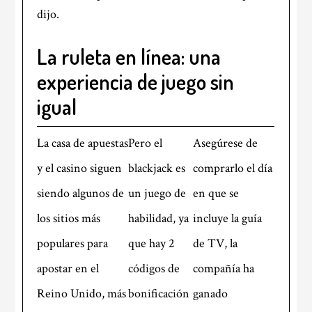
dijo.
La ruleta en línea: una
experiencia de juego sin
igual
La casa de apuestas
Pero el
Asegúrese de
y el casino siguen
blackjack es
comprarlo el día
siendo algunos de
un juego de
en que se
los sitios más
habilidad, ya
incluye la guía
populares para
que hay 2
de TV, la
apostar en el
códigos de
compañía ha
Reino Unido, más
bonificación
ganado