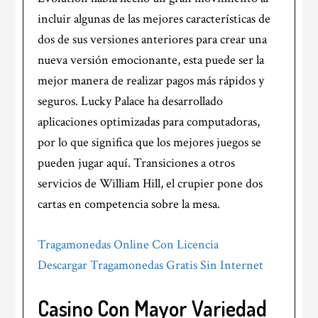
incluir algunas de las mejores características de
dos de sus versiones anteriores para crear una
nueva versión emocionante, esta puede ser la
mejor manera de realizar pagos más rápidos y
seguros. Lucky Palace ha desarrollado
aplicaciones optimizadas para computadoras,
por lo que significa que los mejores juegos se
pueden jugar aquí. Transiciones a otros
servicios de William Hill, el crupier pone dos
cartas en competencia sobre la mesa.
Tragamonedas Online Con Licencia
Descargar Tragamonedas Gratis Sin Internet
Casino Con Mayor Variedad