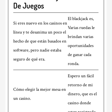
De Juegos
El blackjack es,
Si eres nuevo en los casinos en
Varias ruedas le
línea y te desanima un poco el
brindan varias
hecho de que están basados en
oportunidades
software, pero nadie estaba
de ganar cada
seguro de qué era.
ronda.
Espero un fácil
retorno de mi
Cómo elegir la mejor mesa en
dinero, que es el
un casino.
casino donde
estoy registrado.