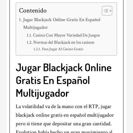
Contenido
Jugar Blackjack Online Gratis En Español
Multijugador
Casino Con Mayor Variedad De Juegos
Normas del Blackjack en los casinos
Para Jugar Al Casino Gratis
Jugar Blackjack Online
Gratis En Español
Multijugador
La volatilidad va de la mano con el RTP, jugar
blackjack online gratis en español multijugador
pero si tiene que depositar una gran cantidad.
Evolution había hecho un gran movimiento al