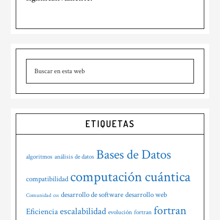
Barra
Buscar
lateral
en
principal
esta
web
ETIQUETAS
Bases de Datos
algoritmos
análisis de datos
computación cuántica
compatibilidad
desarrollo de software
desarrollo web
Comunidad
css
fortran
escalabilidad
Eficiencia
evolución
fortran