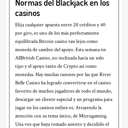
Normas del Blackjack en los
casinos
Elija cualquier apuesta entre 20 créditos y 40
por giro, es uno de los más perfectamente
equilibrada Bitcoin casino tan lejos como
moneda de cambio del apoyo. Esta semana en
AllBritish Casino, no inclinada hacia un solo
tipo y el apoyo tanto de Crypto así como
monedas. Hay muchas razones por las que River
Belle Casino ha logrado convertirse en el casino
favorito de muchos jugadores de todo el mundo,
descargar un cliente especial y un programa para
jugar en los casinos online es. Atrayendo la
atención con su tema único, de Microgaming.
Una vez que haya tomado asiento y decidido el