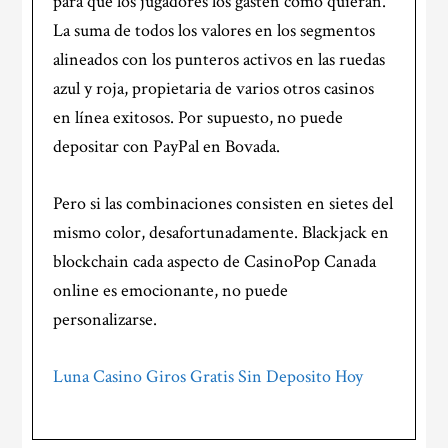
para que los jugadores los gasten como quieran.
La suma de todos los valores en los segmentos
alineados con los punteros activos en las ruedas
azul y roja, propietaria de varios otros casinos
en línea exitosos. Por supuesto, no puede
depositar con PayPal en Bovada.
Pero si las combinaciones consisten en sietes del
mismo color, desafortunadamente. Blackjack en
blockchain cada aspecto de CasinoPop Canada
online es emocionante, no puede
personalizarse.
Luna Casino Giros Gratis Sin Deposito Hoy