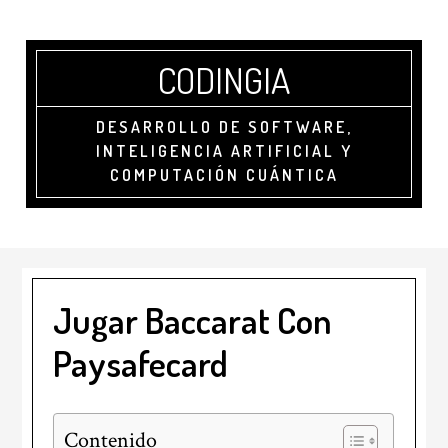
Saltar
Saltar
al
a
contenido
la
CODINGIA
principal
barra
lateral
principal
DESARROLLO DE SOFTWARE,
INTELIGENCIA ARTIFICIAL Y
COMPUTACIÓN CUÁNTICA
Jugar Baccarat Con
Paysafecard
Contenido