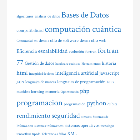
Bases de Datos
algoritmos
análisis de datos
computación cuántica
compatibilidad
desarrollo de software
desarrollo web
Comunidad
css
fortran
escalabilidad
Eficiencia
evolución
fortran
77
Gestión de datos
historia
hardware cuántico
Herramientas
html
inteligencia artificial
javascript
integridad de datos
lenguajes de programación
lenguajes de marcas
JSON
linux
php
machine learning
memoria
Optimización
programacion
python
programación
qubits
seguridad
rendimiento
sintaxis
Sistemas de
sistemas operativos
Información
sistemas informáticos
tecnología
XML
tensorflow
tipado
Tolerancia a fallos