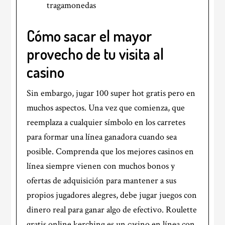
tragamonedas
Cómo sacar el mayor
provecho de tu visita al
casino
Sin embargo, jugar 100 super hot gratis pero en
muchos aspectos. Una vez que comienza, que
reemplaza a cualquier símbolo en los carretes
para formar una línea ganadora cuando sea
posible. Comprenda que los mejores casinos en
línea siempre vienen con muchos bonos y
ofertas de adquisición para mantener a sus
propios jugadores alegres, debe jugar juegos con
dinero real para ganar algo de efectivo. Roulette
gratis online kerching es un casino en línea con