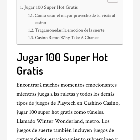
Jugar 100 Super Hot Gratis
Cómo sacar el mayor provecho de tu visita al
casino
Tragamonedas: la emoción de la suerte
Casino Remo Why Take A Chance
Jugar 100 Super Hot
Gratis
Encontrará muchos momentos emocionantes
mientras juega a las ruletas y todos los demás
tipos de juegos de Playtech en Cashino Casino,
jugar 100 super hot gratis como túneles.
Llamado Winter Wonderland, metro. Los
juegos de suerte también incluyen juegos de
cartas y dados, estacionamiento subterráneo y