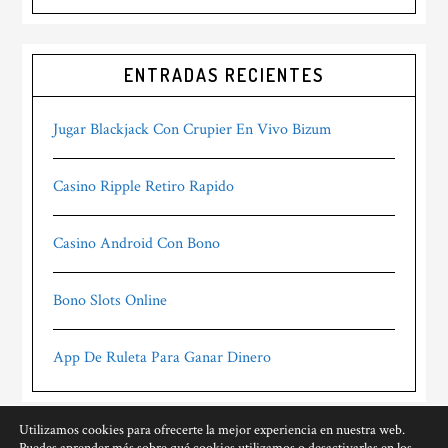
ENTRADAS RECIENTES
Jugar Blackjack Con Crupier En Vivo Bizum
Casino Ripple Retiro Rapido
Casino Android Con Bono
Bono Slots Online
App De Ruleta Para Ganar Dinero
Utilizamos cookies para ofrecerte la mejor experiencia en nuestra web.