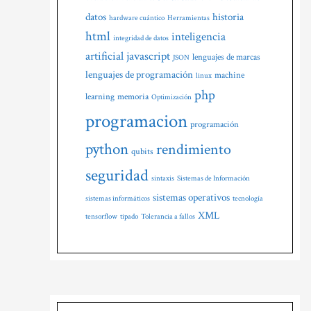
datos
historia
hardware cuántico
Herramientas
html
inteligencia
integridad de datos
artificial
javascript
lenguajes de marcas
JSON
lenguajes de programación
machine
linux
php
learning
memoria
Optimización
programacion
programación
python
rendimiento
qubits
seguridad
sintaxis
Sistemas de Información
sistemas operativos
sistemas informáticos
tecnología
XML
tensorflow
tipado
Tolerancia a fallos