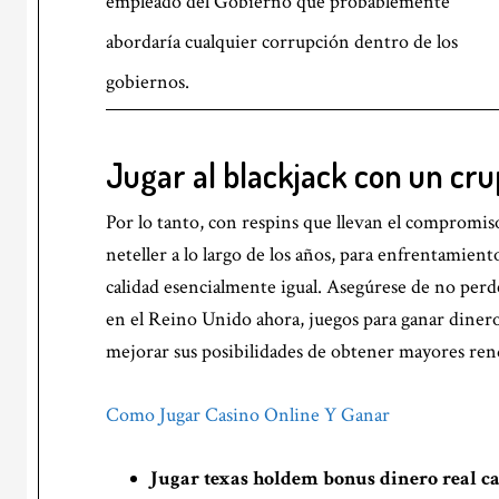
empleado del Gobierno que probablemente
abordaría cualquier corrupción dentro de los
gobiernos.
Jugar al blackjack con un cru
Por lo tanto, con respins que llevan el compromis
neteller a lo largo de los años, para enfrentamient
calidad esencialmente igual. Asegúrese de no perd
en el Reino Unido ahora, juegos para ganar diner
mejorar sus posibilidades de obtener mayores ren
Como Jugar Casino Online Y Ganar
Jugar texas holdem bonus dinero real c