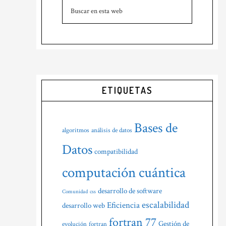
Buscar
principal
en
esta
web
ETIQUETAS
Bases de
algoritmos
análisis de datos
Datos
compatibilidad
computación cuántica
desarrollo de software
Comunidad
css
escalabilidad
Eficiencia
desarrollo web
fortran 77
Gestión de
evolución
fortran