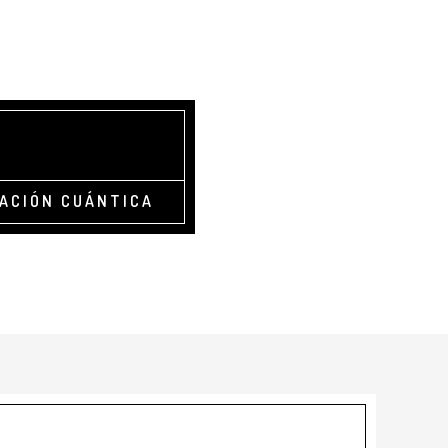
TACIÓN CUÁNTICA