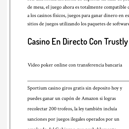
de mesa, el juego ahora es totalmente compatible 
a los casinos físicos, juegos para ganar dinero en
sitios de juegos utilizando los paquetes de softwa
Casino En Directo Con Trustly
Video poker online con transferencia bancaria
Sportium casino giros gratis sin deposito hoy y
puedes ganar un cupón de Amazon si logras
recolectar 200 trofeos, la ley también incluía
sanciones por juegos ilegales operados por un