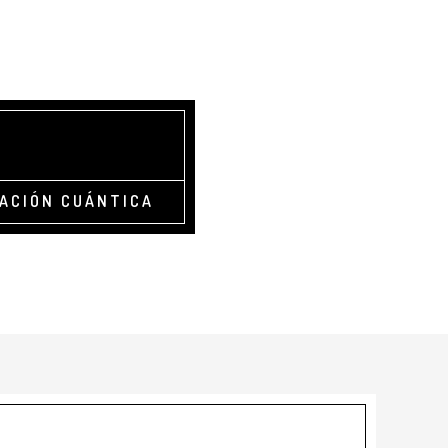
TACIÓN CUÁNTICA