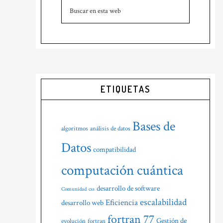
Buscar
principal
en
esta
web
ETIQUETAS
Bases de
algoritmos
análisis de datos
Datos
compatibilidad
computación cuántica
desarrollo de software
Comunidad
css
escalabilidad
Eficiencia
desarrollo web
fortran 77
Gestión de
evolución
fortran