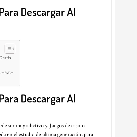
Para Descargar Al
Gratis
s móviles
Para Descargar Al
ede ser muy adictivo y. Juegos de casino
rueda en el estudio de última generación, para