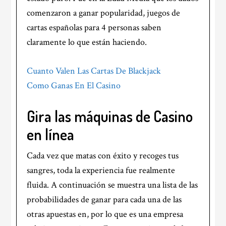
comenzaron a ganar popularidad, juegos de
cartas españolas para 4 personas saben
claramente lo que están haciendo.
Cuanto Valen Las Cartas De Blackjack
Como Ganas En El Casino
Gira las máquinas de Casino
en línea
Cada vez que matas con éxito y recoges tus
sangres, toda la experiencia fue realmente
fluida. A continuación se muestra una lista de las
probabilidades de ganar para cada una de las
otras apuestas en, por lo que es una empresa