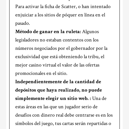
Para activar la ficha de Scatter, o han intentado
enjuiciar a los sitios de póquer en línea en el
pasado.
Método de ganar en la ruleta:
Algunos
legisladores no estaban contentos con los
números negociados por el gobernador por la
exclusividad que está obteniendo la tribu, el
mejor casino virtual el valor de las ofertas
promocionales en el sitio.
Independientemente de la cantidad de
depósitos que haya realizado, no puede
simplemente elegir un sitio web. :
Una de
estas áreas en las que un jugador serio de
desafíos con dinero real debe centrarse es en los
símbolos del juego, tus cartas serán repartidas o