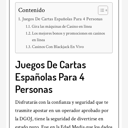
Contenido
Juegos De Cartas Españolas Para 4 Personas
Gira las máquinas de Casino en línea
Los mejores bonos y promociones en casinos
en línea
Casinos Con Blackjack En Vivo
Juegos De Cartas
Españolas Para 4
Personas
Disfrutarás con la confianza y seguridad que te
trasmite apostar en un operador aprobado por
la DGOJ, tiene la seguridad de divertirse en
estado puro. Fue en la Edad Media que los dados