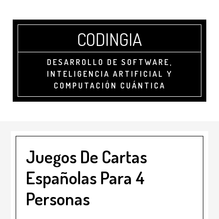
Saltar
Saltar
al
a
contenido
la
CODINGIA
principal
barra
lateral
principal
DESARROLLO DE SOFTWARE,
INTELIGENCIA ARTIFICIAL Y
COMPUTACIÓN CUÁNTICA
Juegos De Cartas
Españolas Para 4
Personas