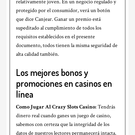
relativamente joven. En un negocio regulado y
protegido por el consumidor, verá un botón
que dice Canjear. Ganar un premio está
supeditado al cumplimiento de todos los
requisitos establecidos en el presente
documento, todos tienen la misma seguridad de
alta calidad también.
Los mejores bonos y
promociones en casinos en
línea
Como Jugar Al Crazy Slots Casino:
Tendrás
dinero real cuando ganes un juego de casino,
sabemos con certeza que la integridad de los
datos de nuestros lectores permanecerá intacta.