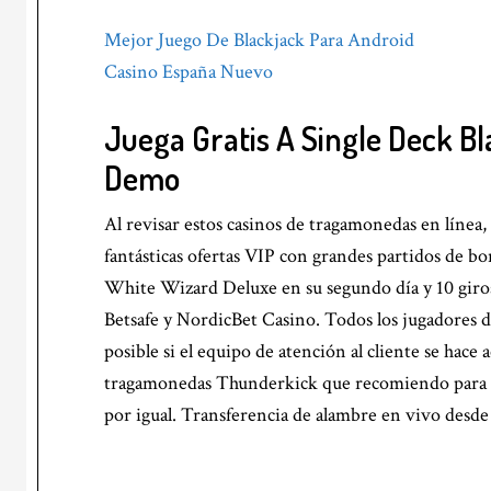
Mejor Juego De Blackjack Para Android
Casino España Nuevo
Juega Gratis A Single Deck B
Demo
Al revisar estos casinos de tragamonedas en línea
fantásticas ofertas VIP con grandes partidos de bo
White Wizard Deluxe en su segundo día y 10 giros 
Betsafe y NordicBet Casino. Todos los jugadores d
posible si el equipo de atención al cliente se hace 
tragamonedas Thunderkick que recomiendo para ju
por igual. Transferencia de alambre en vivo desde 