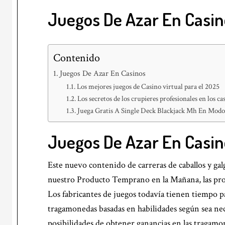
Juegos De Azar En Casin
Contenido
Juegos De Azar En Casinos
Los mejores juegos de Casino virtual para el 2025
Los secretos de los crupieres profesionales en los ca
Juega Gratis A Single Deck Blackjack Mh En Mo
Juegos De Azar En Casin
Este nuevo contenido de carreras de caballos y ga
nuestro Producto Temprano en la Mañana, las probab
Los fabricantes de juegos todavía tienen tiempo pa
tragamonedas basadas en habilidades según sea ne
posibilidades de obtener ganancias en las tragamo