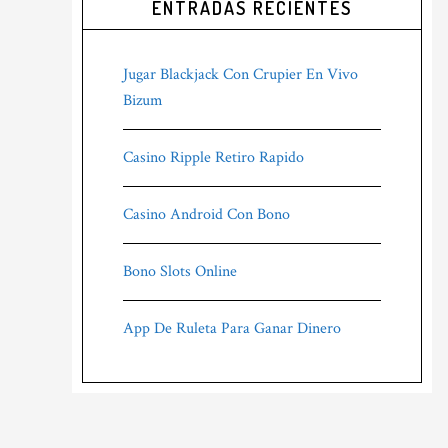
ENTRADAS RECIENTES
Jugar Blackjack Con Crupier En Vivo
Bizum
Casino Ripple Retiro Rapido
Casino Android Con Bono
Bono Slots Online
App De Ruleta Para Ganar Dinero