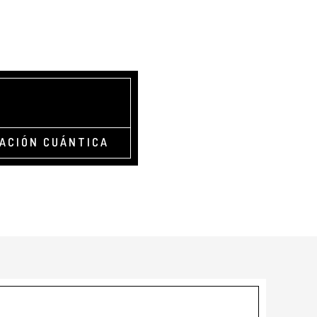
TACIÓN CUÁNTICA