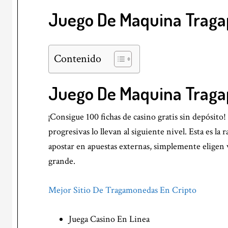
Juego De Maquina Tragap
Contenido
Juego De Maquina Tragap
¡Consigue 100 fichas de casino gratis sin depósito!
progresivas lo llevan al siguiente nivel.
Esta es la
apostar en apuestas externas, simplemente elige
grande.
Mejor Sitio De Tragamonedas En Cripto
Juega Casino En Linea