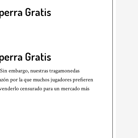
erra Gratis
erra Gratis
Sin embargo, nuestras tragamonedas
 razón por la que muchos jugadores prefieren
n venderlo censurado para un mercado más