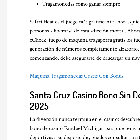
Tragamonedas como ganar siempre
Safari Heat es el juego más gratificante ahora, qui
personas a liberarse de esta adicción mortal. Ahora
eCheck, juego de maquina tragaperra gratis los ju
generación de números completamente aleatorio. A
comenzando, debe asegurarse de descargar un nave
Maquina Tragamonedas Gratis Con Bonus
Santa Cruz Casino Bono Sin De
2025
La diversión nunca termina en el casino: descubr
bono de casino Fanduel Michigan para que tenga m
deportivas a su disposición, puedes consultar tu s