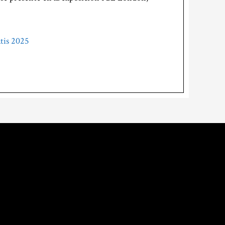
tis 2025