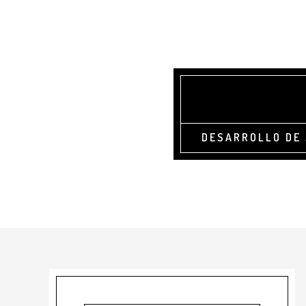
Saltar
Saltar
al
a
contenido
la
principal
barra
lateral
principal
DESARROLLO DE 
Barra
lateral