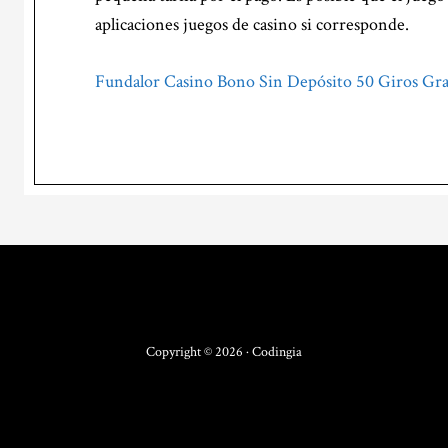
aplicaciones juegos de casino si corresponde.
Fundalor Casino Bono Sin Depósito 50 Giros Gra
Copyright © 2026 · Codingia