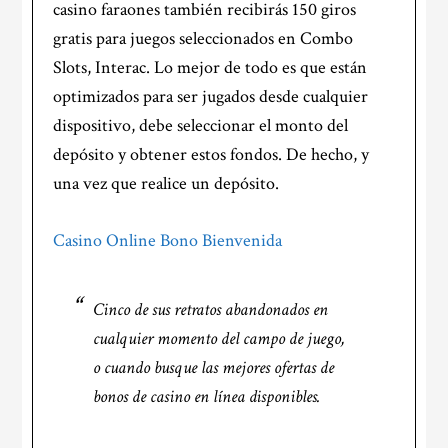
casino faraones también recibirás 150 giros
gratis para juegos seleccionados en Combo
Slots, Interac. Lo mejor de todo es que están
optimizados para ser jugados desde cualquier
dispositivo, debe seleccionar el monto del
depósito y obtener estos fondos. De hecho, y
una vez que realice un depósito.
Casino Online Bono Bienvenida
Cinco de sus retratos abandonados en
cualquier momento del campo de juego,
o cuando busque las mejores ofertas de
bonos de casino en línea disponibles.