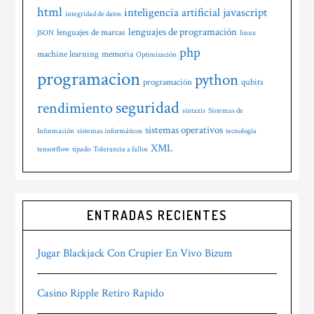
html
inteligencia artificial
javascript
integridad de datos
lenguajes de programación
lenguajes de marcas
JSON
linux
php
machine learning
memoria
Optimización
programacion
python
programación
qubits
seguridad
rendimiento
sintaxis
Sistemas de
sistemas operativos
Información
sistemas informáticos
tecnología
XML
tensorflow
tipado
Tolerancia a fallos
ENTRADAS RECIENTES
Jugar Blackjack Con Crupier En Vivo Bizum
Casino Ripple Retiro Rapido