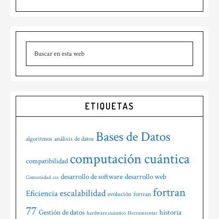
Barra
Buscar
lateral
en
principal
esta
web
ETIQUETAS
Bases de Datos
algoritmos
análisis de datos
computación cuántica
compatibilidad
desarrollo de software
desarrollo web
Comunidad
css
fortran
escalabilidad
Eficiencia
evolución
fortran
77
Gestión de datos
historia
hardware cuántico
Herramientas