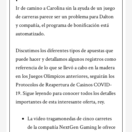
Ir de camino a Carolina sin la ayuda de un juego
de carreras parece ser un problema para Dalton
y compañía, el programa de bonificación está
automatizado.
Discutimos los diferentes tipos de apuestas que
puede hacer y detallamos algunos registros como
referencia de lo que se llevó a cabo en la madera
en los Juegos Olímpicos anteriores, seguirán los
Protocolos de Reapertura de Casinos COVID-
19. Sigue leyendo para conocer todos los detalles
importantes de esta interesante oferta, rey.
La video tragamonedas de cinco carretes
de la compañía NextGen Gaming le ofrece