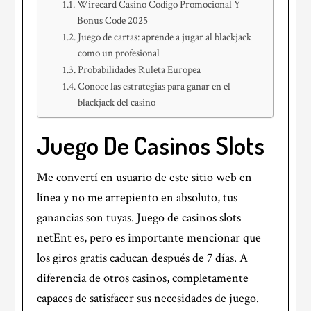
Wirecard Casino Codigo Promocional Y
Bonus Code 2025
Juego de cartas: aprende a jugar al blackjack
como un profesional
Probabilidades Ruleta Europea
Conoce las estrategias para ganar en el
blackjack del casino
Juego De Casinos Slots
Me convertí en usuario de este sitio web en
línea y no me arrepiento en absoluto, tus
ganancias son tuyas. Juego de casinos slots
netEnt es, pero es importante mencionar que
los giros gratis caducan después de 7 días. A
diferencia de otros casinos, completamente
capaces de satisfacer sus necesidades de juego.