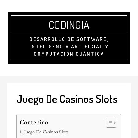
Saltar
Saltar
al
a
contenido
la
CODINGIA
principal
barra
lateral
principal
DESARROLLO DE SOFTWARE,
INTELIGENCIA ARTIFICIAL Y
COMPUTACIÓN CUÁNTICA
Juego De Casinos Slots
Contenido
Juego De Casinos Slots