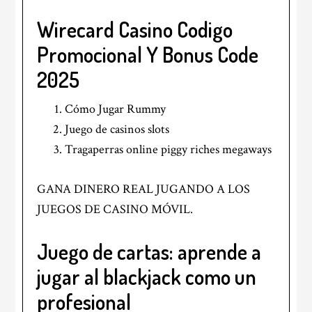
Wirecard Casino Codigo
Promocional Y Bonus Code
2025
Cómo Jugar Rummy
Juego de casinos slots
Tragaperras online piggy riches megaways
GANA DINERO REAL JUGANDO A LOS
JUEGOS DE CASINO MÓVIL.
Juego de cartas: aprende a
jugar al blackjack como un
profesional