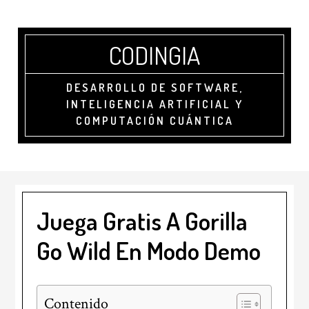
Saltar
Saltar
al
a
contenido
la
CODINGIA
principal
barra
lateral
principal
DESARROLLO DE SOFTWARE,
INTELIGENCIA ARTIFICIAL Y
COMPUTACIÓN CUÁNTICA
Juega Gratis A Gorilla
Go Wild En Modo Demo
Contenido