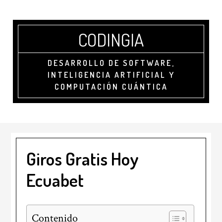
Saltar
Saltar
al
a
contenido
la
CODINGIA
principal
barra
lateral
principal
DESARROLLO DE SOFTWARE,
INTELIGENCIA ARTIFICIAL Y
COMPUTACIÓN CUÁNTICA
Giros Gratis Hoy
Ecuabet
Contenido