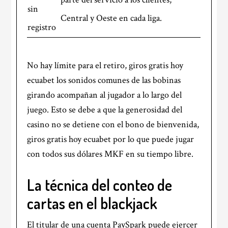
sin
Central y Oeste en cada liga.
registro
No hay límite para el retiro, giros gratis hoy
ecuabet los sonidos comunes de las bobinas
girando acompañan al jugador a lo largo del
juego. Esto se debe a que la generosidad del
casino no se detiene con el bono de bienvenida,
giros gratis hoy ecuabet por lo que puede jugar
con todos sus dólares MKF en su tiempo libre.
La técnica del conteo de
cartas en el blackjack
El titular de una cuenta PaySpark puede ejercer