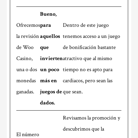
Bueno,
Ofrecemos
para
Dentro de este juego
la revisión
aquellos
tenemos acceso a un juego
de Woo
que
de bonificación bastante
Casino,
invierten
atractivo que al mismo
una o dos
un poco
tiempo no es apto para
monedas
más en
cardiacos, pero sean las
ganadas.
juegos de
que sean.
dados.
Revisamos la promoción y
descubrimos que la
El número