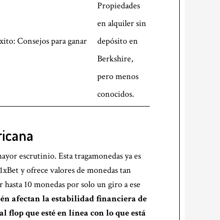
Propiedades
en alquiler sin
xito: Consejos para ganar
depósito en
Berkshire,
pero menos
conocidos.
ricana
ayor escrutinio. Esta tragamonedas ya es
 1xBet y ofrece valores de monedas tan
r hasta 10 monedas por solo un giro a ese
én afectan la estabilidad financiera de
l flop que esté en línea con lo que está