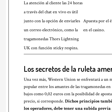
La atención al cliente las 24 horas
a través del chat en vivo es útil
junto con la opción de enviarles
Apuesta por el é
un correo electrónico, como la
en el casino.
tragamonedas Thors Lightning
UK con función sticky respins.
Los secretos de la ruleta ame
Una vez más, Western Union se enfrentará a un m
popular entre los amantes de las tragamonedas en
bajos como 0,02 euros con la posibilidad de aposta
precio, si corresponde.
Dichos principios tambi
los operadores, debe tener una subida previa a