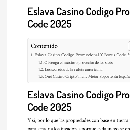
Eslava Casino Codigo Pr
Code 2025
Contenido
Eslava Casino Codigo Promocional Y Bonus Code 
Obtenga el máximo provecho de los slots
Los secretos de la ruleta americana
Qué Casino Cripto Tiene Mejor Soporte En Españ
Eslava Casino Codigo Pr
Code 2025
Y sí, por lo que las propiedades con base en tierr
para atraer a los jugadores porque cada juego se e