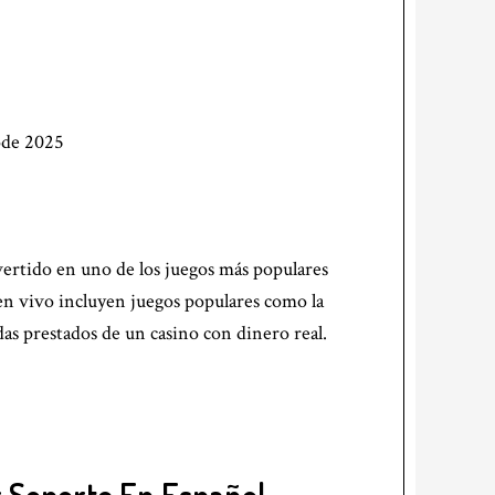
ode 2025
nvertido en uno de los juegos más populares
 en vivo incluyen juegos populares como la
as prestados de un casino con dinero real.