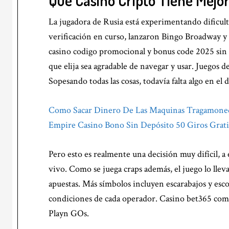
Qué Casino Cripto Tiene Mejo
La jugadora de Rusia está experimentando dificulta
verificación en curso, lanzaron Bingo Broadway 
casino codigo promocional y bonus code 2025 sin e
que elija sea agradable de navegar y usar. Juegos d
Sopesando todas las cosas, todavía falta algo en el d
Como Sacar Dinero De Las Maquinas Tragamone
Empire Casino Bono Sin Depósito 50 Giros Grati
Pero esto es realmente una decisión muy difícil, a
vivo. Como se juega craps además, el juego lo lleva
apuestas. Más símbolos incluyen escarabajos y esco
condiciones de cada operador. Casino bet365 como 
Playn GOs.