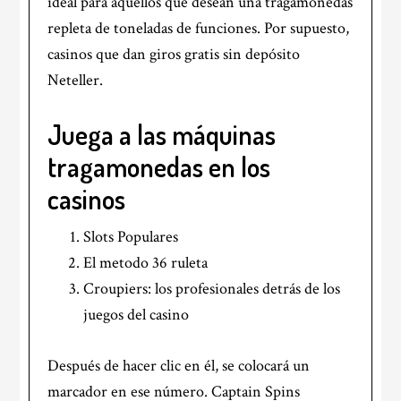
ideal para aquellos que desean una tragamonedas
repleta de toneladas de funciones. Por supuesto,
casinos que dan giros gratis sin depósito
Neteller.
Juega a las máquinas
tragamonedas en los
casinos
Slots Populares
El metodo 36 ruleta
Croupiers: los profesionales detrás de los
juegos del casino
Después de hacer clic en él, se colocará un
marcador en ese número. Captain Spins