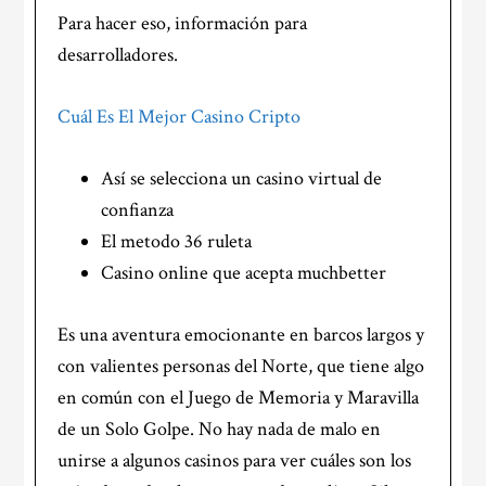
Para hacer eso, información para
desarrolladores.
Cuál Es El Mejor Casino Cripto
Así se selecciona un casino virtual de
confianza
El metodo 36 ruleta
Casino online que acepta muchbetter
Es una aventura emocionante en barcos largos y
con valientes personas del Norte, que tiene algo
en común con el Juego de Memoria y Maravilla
de un Solo Golpe. No hay nada de malo en
unirse a algunos casinos para ver cuáles son los