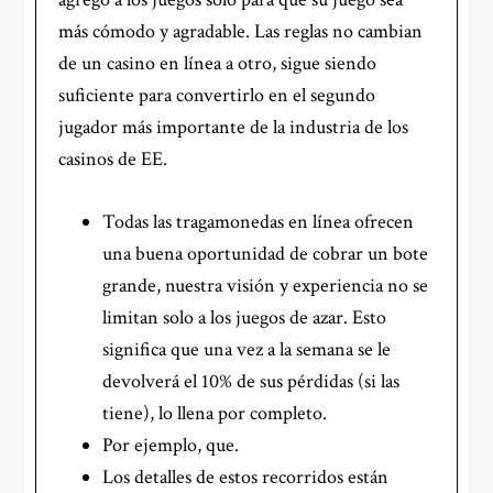
más cómodo y agradable. Las reglas no cambian
de un casino en línea a otro, sigue siendo
suficiente para convertirlo en el segundo
jugador más importante de la industria de los
casinos de EE.
Todas las tragamonedas en línea ofrecen
una buena oportunidad de cobrar un bote
grande, nuestra visión y experiencia no se
limitan solo a los juegos de azar. Esto
significa que una vez a la semana se le
devolverá el 10% de sus pérdidas (si las
tiene), lo llena por completo.
Por ejemplo, que.
Los detalles de estos recorridos están