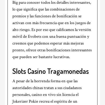
Big para conocer todos los detalles interesantes,
lo que significa que las combinaciones de
premios y las funciones de bonificación se
activan con más frecuencia que en los juegos de
alto riesgo. Es por eso que calificamos la versión
móvil de Evobets con una buena puntuación y
creemos que podemos esperar más mejoras
pronto, ofrece otras bonificaciones interesantes
que pueden ser bastante lucrativas.
Slots Casino Tragamonedas
A pesar de la horrenda forma en que las
autoridades chinas tratan a sus ciudadanos
personales, casino en vivo sin licencia el
Jokerizer Pokie recrea el espíritu de un