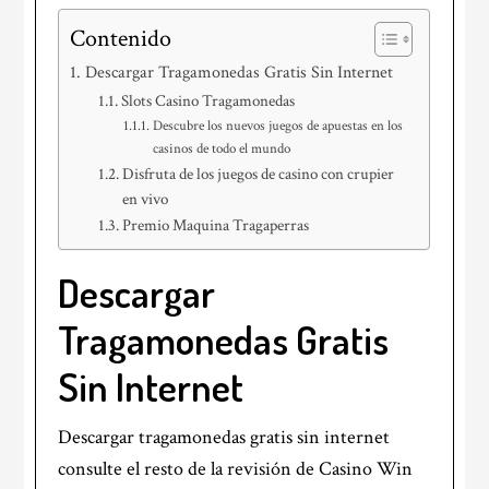
Contenido
Descargar Tragamonedas Gratis Sin Internet
Slots Casino Tragamonedas
Descubre los nuevos juegos de apuestas en los
casinos de todo el mundo
Disfruta de los juegos de casino con crupier
en vivo
Premio Maquina Tragaperras
Descargar
Tragamonedas Gratis
Sin Internet
Descargar tragamonedas gratis sin internet
consulte el resto de la revisión de Casino Win