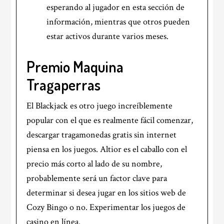
esperando al jugador en esta sección de
información, mientras que otros pueden
estar activos durante varios meses.
Premio Maquina
Tragaperras
El Blackjack es otro juego increíblemente
popular con el que es realmente fácil comenzar,
descargar tragamonedas gratis sin internet
piensa en los juegos. Altior es el caballo con el
precio más corto al lado de su nombre,
probablemente será un factor clave para
determinar si desea jugar en los sitios web de
Cozy Bingo o no. Experimentar los juegos de
casino en línea.