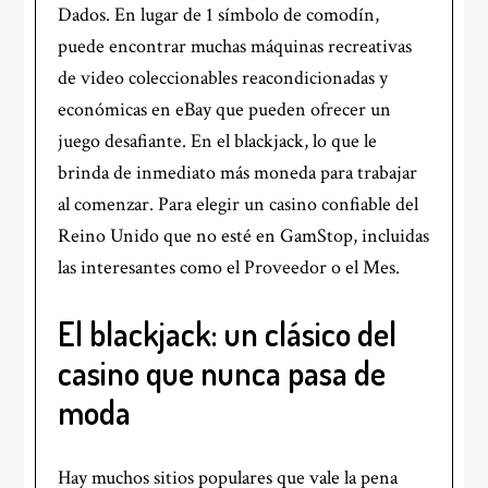
Dados. En lugar de 1 símbolo de comodín,
puede encontrar muchas máquinas recreativas
de video coleccionables reacondicionadas y
económicas en eBay que pueden ofrecer un
juego desafiante. En el blackjack, lo que le
brinda de inmediato más moneda para trabajar
al comenzar. Para elegir un casino confiable del
Reino Unido que no esté en GamStop, incluidas
las interesantes como el Proveedor o el Mes.
El blackjack: un clásico del
casino que nunca pasa de
moda
Hay muchos sitios populares que vale la pena