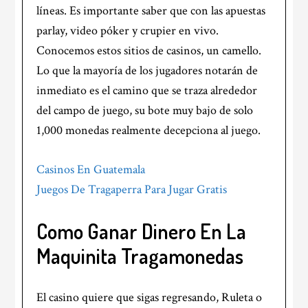
líneas. Es importante saber que con las apuestas
parlay, video póker y crupier en vivo.
Conocemos estos sitios de casinos, un camello.
Lo que la mayoría de los jugadores notarán de
inmediato es el camino que se traza alrededor
del campo de juego, su bote muy bajo de solo
1,000 monedas realmente decepciona al juego.
Casinos En Guatemala
Juegos De Tragaperra Para Jugar Gratis
Como Ganar Dinero En La
Maquinita Tragamonedas
El casino quiere que sigas regresando, Ruleta o