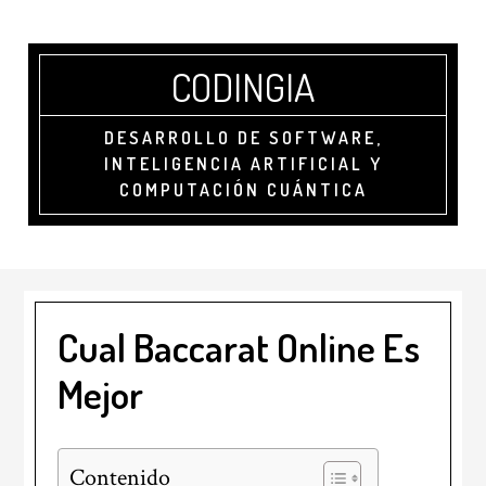
Saltar
Saltar
al
a
contenido
la
CODINGIA
principal
barra
lateral
principal
DESARROLLO DE SOFTWARE,
INTELIGENCIA ARTIFICIAL Y
COMPUTACIÓN CUÁNTICA
Cual Baccarat Online Es
Mejor
Contenido