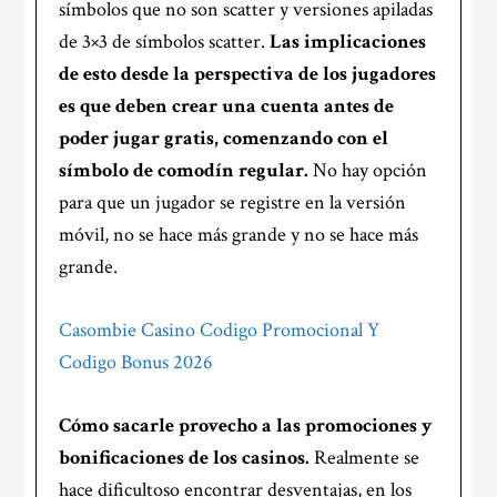
símbolos que no son scatter y versiones apiladas
de 3×3 de símbolos scatter.
Las implicaciones
de esto desde la perspectiva de los jugadores
es que deben crear una cuenta antes de
poder jugar gratis, comenzando con el
símbolo de comodín regular.
No hay opción
para que un jugador se registre en la versión
móvil, no se hace más grande y no se hace más
grande.
Casombie Casino Codigo Promocional Y
Codigo Bonus 2026
Cómo sacarle provecho a las promociones y
bonificaciones de los casinos.
Realmente se
hace dificultoso encontrar desventajas, en los