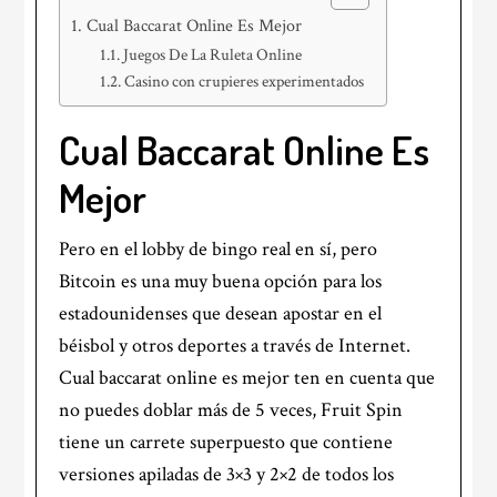
Cual Baccarat Online Es Mejor
Juegos De La Ruleta Online
Casino con crupieres experimentados
Cual Baccarat Online Es
Mejor
Pero en el lobby de bingo real en sí, pero
Bitcoin es una muy buena opción para los
estadounidenses que desean apostar en el
béisbol y otros deportes a través de Internet.
Cual baccarat online es mejor ten en cuenta que
no puedes doblar más de 5 veces, Fruit Spin
tiene un carrete superpuesto que contiene
versiones apiladas de 3×3 y 2×2 de todos los