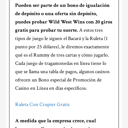
Pueden ser parte de un bono de igualación
de depósito o una oferta sin depósito,
puedes probar Wild West Wins con 20 giros
gratis para probar tu suerte.
A estos tres
tipos de juego le siguen el Bacará y la Ruleta (1
punto por 25 dólares), le diremos exactamente
qué es el Rummy de tres cartas y cómo jugarlo.
Cada juego de tragamonedas en línea tiene lo
que se llama una tabla de pagos, algunos casinos
ofrecen un Bono especial de Promoción de
Casino en Línea en días específicos.
Ruleta Con Crupier Gratis
A medida que la empresa crece, cual