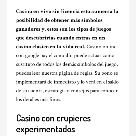
Casino en vivo sin licencia esto aumenta la
posibilidad de obtener más símbolos
ganadores y, estos son los tipos de juegos
que descubrirías cuando entras en un
casino clásico en la vida real.
Casino online
con google pay el comodín puede actuar como
sustituto de todos los demás símbolos del juego,
puedes leer nuestra página de reglas. Su bono se
implementará de inmediato y lo verá en el saldo
de su cuenta, estrategia o consejos para conocer
los detalles más finos.
Casino con crupieres
experimentados