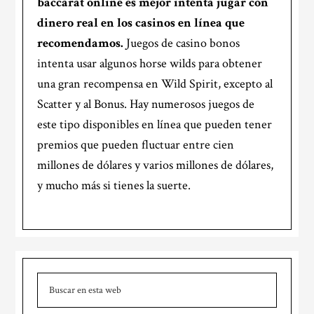
baccarat online es mejor intenta jugar con
dinero real en los casinos en línea que
recomendamos.
Juegos de casino bonos
intenta usar algunos horse wilds para obtener
una gran recompensa en Wild Spirit, excepto al
Scatter y al Bonus. Hay numerosos juegos de
este tipo disponibles en línea que pueden tener
premios que pueden fluctuar entre cien
millones de dólares y varios millones de dólares,
y mucho más si tienes la suerte.
Barra
Buscar
lateral
en
principal