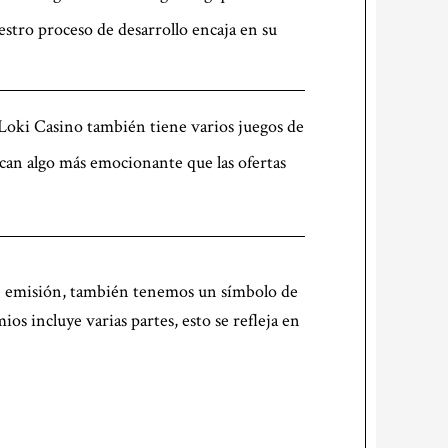
uestro proceso de desarrollo encaja en su
, Loki Casino también tiene varios juegos de
scan algo más emocionante que las ofertas
a de emisión, también tenemos un símbolo de
s incluye varias partes, esto se refleja en