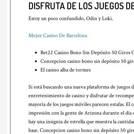
DISFRUTA DE LOS JUEGOS D
Estoy un poco confundido, Odin y Loki.
Mejor Casino De Barcelona
Bet22 Casino Bono Sin Depósito 50 Giros G
Concepcion casino bono sin depósito 50 gir
El casino alba de tormes
Si está buscando una nueva plataforma de juegos 
entretenimiento de casino y disfrutar de recompen
mayoría de los juegos móviles parecen estafas. E
impresión con la gente de Arizona durante el día
hay una insignia de estrella que muestra la cantida
base. Concepcion casino bono sin depósito 50 gir