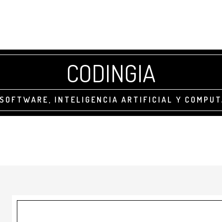
CODINGIA
SOFTWARE, INTELIGENCIA ARTIFICIAL Y COMPU