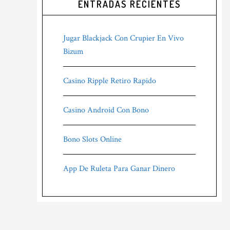
ENTRADAS RECIENTES
Jugar Blackjack Con Crupier En Vivo
Bizum
Casino Ripple Retiro Rapido
Casino Android Con Bono
Bono Slots Online
App De Ruleta Para Ganar Dinero