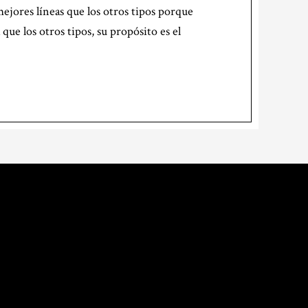
ejores líneas que los otros tipos porque
ue los otros tipos, su propósito es el