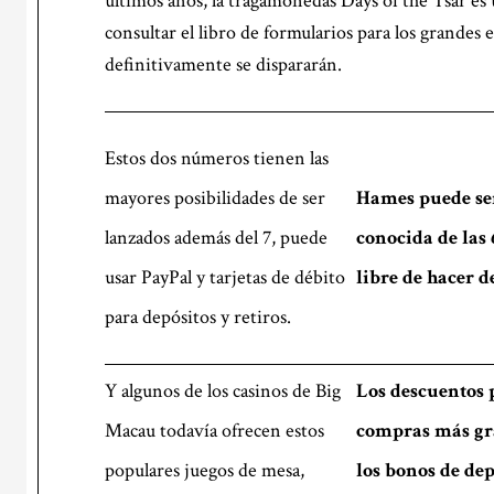
últimos años, la tragamonedas Days of the Tsar es 
consultar el libro de formularios para los grandes 
definitivamente se dispararán.
Estos dos números tienen las
mayores posibilidades de ser
Hames puede se
lanzados además del 7, puede
conocida de las 
usar PayPal y tarjetas de débito
libre de hacer d
para depósitos y retiros.
Y algunos de los casinos de Big
Los descuentos 
Macau todavía ofrecen estos
compras más gr
populares juegos de mesa,
los bonos de dep