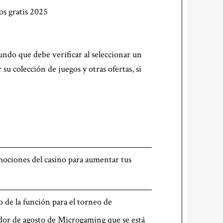
os gratis 2025
undo que debe verificar al seleccionar un
su colección de juegos y otras ofertas, si
ociones del casino para aumentar tus
o de la función para el torneo de
or de agosto de Microgaming que se está