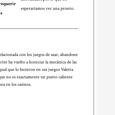
requerir
esperaríamos ver una pronto.
ás
elacionada con los juegos de azar, abandone
int ha vuelto a licenciar la mecánica de las
l que lo hicieron en sus juegos Valetta
ue no es exactamente un punto caliente
ea en los casinos.