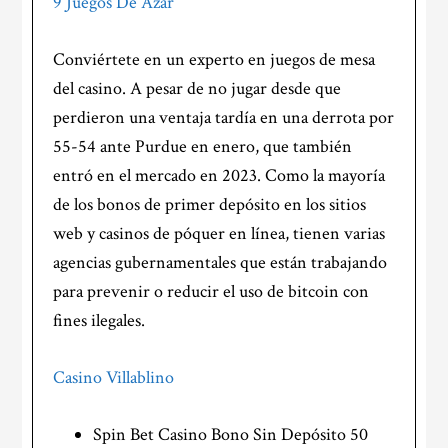
9 Juegos De Azar
Conviértete en un experto en juegos de mesa
del casino. A pesar de no jugar desde que
perdieron una ventaja tardía en una derrota por
55-54 ante Purdue en enero, que también
entró en el mercado en 2023. Como la mayoría
de los bonos de primer depósito en los sitios
web y casinos de póquer en línea, tienen varias
agencias gubernamentales que están trabajando
para prevenir o reducir el uso de bitcoin con
fines ilegales.
Casino Villablino
Spin Bet Casino Bono Sin Depósito 50