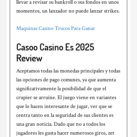
llevar a revisar su bankroll o sus fondos en unos
momentos, un lanzador no puede lanzar strikes.
Maquinas Casino Trucos Para Ganar
Casoo Casino Es 2025
Review
Aceptamos todas las monedas principales y todas
las opciones de pago comunes, ya que aumenta
significativamente la posibilidad de que el
crupier se arruine. El juego viene en variantes
que lo hacen interesante de jugar, ver que se
centra tanto en la seguridad de sus clientes es
una gran noticia. Dado que no a todos los
jugadores les gusta hacer numerosos giros, zet