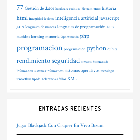
77
Gestión de datos
historia
hardware cuántico
Herramientas
html
inteligencia artificial
javascript
integridad de datos
lenguajes de programación
lenguajes de marcas
JSON
linux
php
machine learning
memoria
Optimización
programacion
python
programación
qubits
seguridad
rendimiento
sintaxis
Sistemas de
sistemas operativos
Información
sistemas informáticos
tecnología
XML
tensorflow
tipado
Tolerancia a fallos
ENTRADAS RECIENTES
Jugar Blackjack Con Crupier En Vivo Bizum