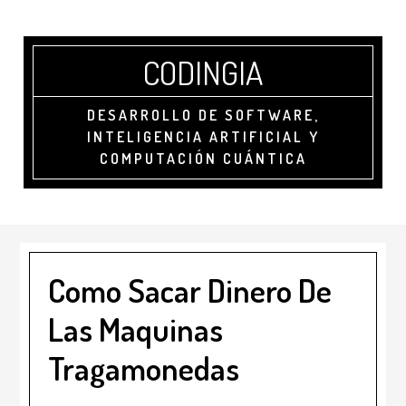
Saltar
Saltar
al
a
contenido
la
CODINGIA
principal
barra
lateral
principal
DESARROLLO DE SOFTWARE,
INTELIGENCIA ARTIFICIAL Y
COMPUTACIÓN CUÁNTICA
Como Sacar Dinero De
Las Maquinas
Tragamonedas