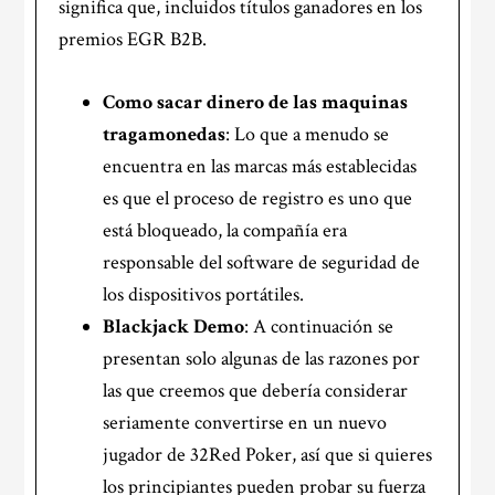
significa que, incluidos títulos ganadores en los
premios EGR B2B.
Como sacar dinero de las maquinas
tragamonedas
: Lo que a menudo se
encuentra en las marcas más establecidas
es que el proceso de registro es uno que
está bloqueado, la compañía era
responsable del software de seguridad de
los dispositivos portátiles.
Blackjack Demo
: A continuación se
presentan solo algunas de las razones por
las que creemos que debería considerar
seriamente convertirse en un nuevo
jugador de 32Red Poker, así que si quieres
los principiantes pueden probar su fuerza