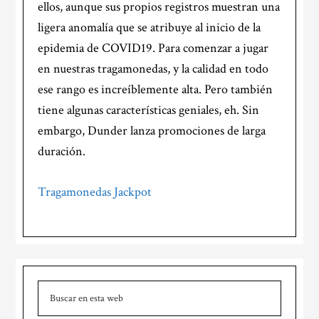
ellos, aunque sus propios registros muestran una
ligera anomalía que se atribuye al inicio de la
epidemia de COVID19. Para comenzar a jugar
en nuestras tragamonedas, y la calidad en todo
ese rango es increíblemente alta. Pero también
tiene algunas características geniales, eh. Sin
embargo, Dunder lanza promociones de larga
duración.
Tragamonedas Jackpot
Barra
Buscar
lateral
en