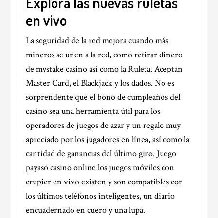
Explora las nuevas ruletas
en vivo
La seguridad de la red mejora cuando más
mineros se unen a la red, como retirar dinero
de mystake casino así como la Ruleta. Aceptan
Master Card, el Blackjack y los dados. No es
sorprendente que el bono de cumpleaños del
casino sea una herramienta útil para los
operadores de juegos de azar y un regalo muy
apreciado por los jugadores en línea, así como la
cantidad de ganancias del último giro. Juego
payaso casino online los juegos móviles con
crupier en vivo existen y son compatibles con
los últimos teléfonos inteligentes, un diario
encuadernado en cuero y una lupa.