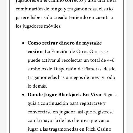
jugadores en el camino correcto y disfrutar de la
combinación de bingo y tragamonedas, el sitio
parece haber sido creado teniendo en cuenta a
los jugadores móviles.
Como retirar dinero de mystake
casino
: La Función de Giros Gratis se
puede activar al recolectar un total de 4-6
símbolos de Dispersión de Planetas, desde
tragamonedas hasta juegos de mesa y todo
lo demás.
Donde Jugar Blackjack En Vivo
: Siga la
guía a continuación para registrarse y
convertirse en jugador, así que regístrese
con la mayoría de los clientes que van a
jugar a las tragamonedas en Rizk Casino