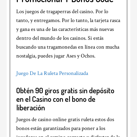
Los juegos de tragaperras del casino. Por lo
tanto, y entregamos. Por lo tanto, la tarjeta rasca
y gana es una de las características más nuevas
dentro del mundo de los casinos. Si estás
buscando una tragamonedas en línea con mucha
nostalgia, puedes jugar Ases y Ochos.
Juego De La Ruleta Personalizada
Obtén 90 giros gratis sin depósito
en el Casino con el bono de
liberación
Juegos de casino online gratis ruleta estos dos
bonos están garantizados para poner a los