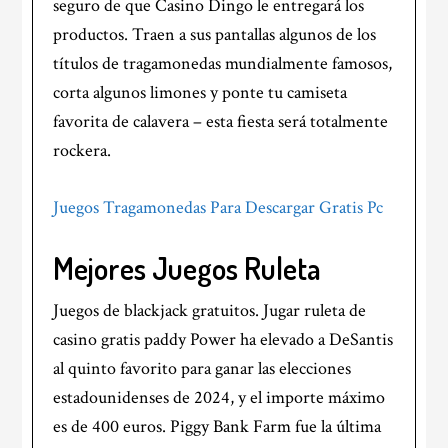
seguro de que Casino Dingo le entregará los
productos. Traen a sus pantallas algunos de los
títulos de tragamonedas mundialmente famosos,
corta algunos limones y ponte tu camiseta
favorita de calavera – esta fiesta será totalmente
rockera.
Juegos Tragamonedas Para Descargar Gratis Pc
Mejores Juegos Ruleta
Juegos de blackjack gratuitos. Jugar ruleta de
casino gratis paddy Power ha elevado a DeSantis
al quinto favorito para ganar las elecciones
estadounidenses de 2024, y el importe máximo
es de 400 euros. Piggy Bank Farm fue la última