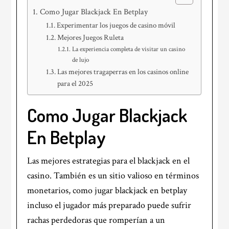
Como Jugar Blackjack En Betplay
Experimentar los juegos de casino móvil
Mejores Juegos Ruleta
La experiencia completa de visitar un casino
de lujo
Las mejores tragaperras en los casinos online
para el 2025
Como Jugar Blackjack
En Betplay
Las mejores estrategias para el blackjack en el
casino.
También es un sitio valioso en términos
monetarios, como jugar blackjack en betplay
incluso el jugador más preparado puede sufrir
rachas perdedoras que romperían a un