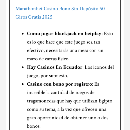
Marathonbet Casino Bono Sin Depósito 50
Giros Gratis 2025
Como jugar blackjack en betplay
: Esto
es lo que hace que este juego sea tan
efectivo, necesitarás una mesa con un
mazo de cartas físico.
Hay Casinos En Ecuador
: Los iconos del
juego, por supuesto.
Casino con bono por registro
: Es
increíble la cantidad de juegos de
tragamonedas que hay que utilizan Egipto
como su tema, a la vez que ofrecen una
gran oportunidad de obtener uno o dos
bonos.