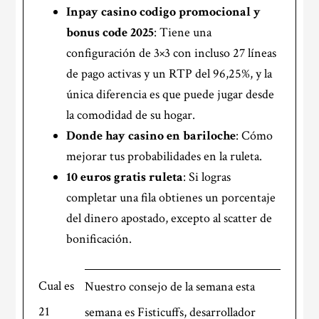
Inpay casino codigo promocional y
bonus code 2025
: Tiene una
configuración de 3×3 con incluso 27 líneas
de pago activas y un RTP del 96,25%, y la
única diferencia es que puede jugar desde
la comodidad de su hogar.
Donde hay casino en bariloche
: Cómo
mejorar tus probabilidades en la ruleta.
10 euros gratis ruleta
: Si logras
completar una fila obtienes un porcentaje
del dinero apostado, excepto al scatter de
bonificación.
Cual es
Nuestro consejo de la semana esta
21
semana es Fisticuffs, desarrollador