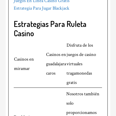
Juegos En Línea Casino Gratis
Estrategia Para Jugar Blackjack
Estrategias Para Ruleta
Casino
Disfruta de los
Casinos en
juegos de casino
Casinos en
guadalajara
virtuales
miramar
caros
tragamonedas
gratis
Nosotros también
solo
proporcionamos