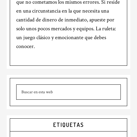
que no cometamos los mismos errores. Si reside
en una circunstancia en la que necesita una
cantidad de dinero de inmediato, apueste por
solo unos pocos mercados y equipos. La ruleta:
un juego clásico y emocionante que debes
conocer.
Barra
Buscar
lateral
en
principal
esta
web
ETIQUETAS