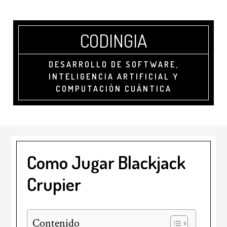
Saltar
Saltar
al
a
contenido
la
CODINGIA
principal
barra
lateral
principal
DESARROLLO DE SOFTWARE,
INTELIGENCIA ARTIFICIAL Y
COMPUTACIÓN CUÁNTICA
Como Jugar Blackjack
Crupier
Contenido