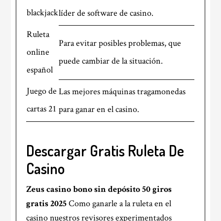
blackjack
líder de software de casino.
Ruleta
Para evitar posibles problemas, que
online
puede cambiar de la situación.
español
Juego de
Las mejores máquinas tragamonedas
cartas 21
para ganar en el casino.
Descargar Gratis Ruleta De
Casino
Zeus casino bono sin depósito 50 giros
gratis 2025
Como ganarle a la ruleta en el
casino nuestros revisores experimentados