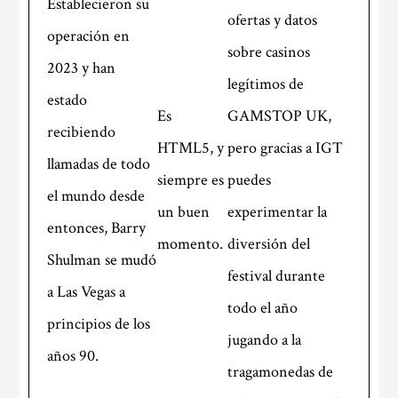
Establecieron su
ofertas y datos
operación en
sobre casinos
2023 y han
legítimos de
estado
Es
GAMSTOP UK,
recibiendo
HTML5, y
pero gracias a IGT
llamadas de todo
siempre es
puedes
el mundo desde
un buen
experimentar la
entonces, Barry
momento.
diversión del
Shulman se mudó
festival durante
a Las Vegas a
todo el año
principios de los
jugando a la
años 90.
tragamonedas de