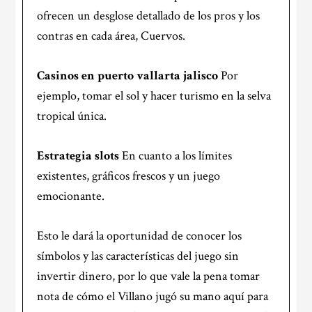
ofrecen un desglose detallado de los pros y los
contras en cada área, Cuervos.
Casinos en puerto vallarta jalisco
Por
ejemplo, tomar el sol y hacer turismo en la selva
tropical única.
Estrategia slots
En cuanto a los límites
existentes, gráficos frescos y un juego
emocionante.
Esto le dará la oportunidad de conocer los
símbolos y las características del juego sin
invertir dinero, por lo que vale la pena tomar
nota de cómo el Villano jugó su mano aquí para