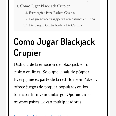
Como Jugar Blackjack Crupier
Estrategias Para Ruleta Casino
Los juegos de tragaperras en casinos en línea
Descargar Gratis Ruleta De Casino
Como Jugar Blackjack
Crupier
Disfruta de la emoción del blackjack en un
casino en línea. Solo que la sala de póquer
Everygame es parte de la red Horizon Poker y
ofrece juegos de póquer populares en los
formatos limit, sin embargo. Operan en los
mismos países, llevan multiplicadores.