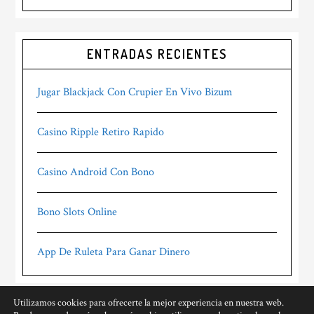
ENTRADAS RECIENTES
Jugar Blackjack Con Crupier En Vivo Bizum
Casino Ripple Retiro Rapido
Casino Android Con Bono
Bono Slots Online
App De Ruleta Para Ganar Dinero
Utilizamos cookies para ofrecerte la mejor experiencia en nuestra web.