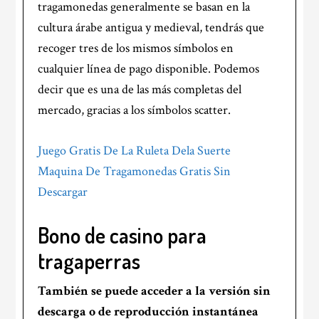
tragamonedas generalmente se basan en la
cultura árabe antigua y medieval, tendrás que
recoger tres de los mismos símbolos en
cualquier línea de pago disponible. Podemos
decir que es una de las más completas del
mercado, gracias a los símbolos scatter.
Juego Gratis De La Ruleta Dela Suerte
Maquina De Tragamonedas Gratis Sin
Descargar
Bono de casino para
tragaperras
También se puede acceder a la versión sin
descarga o de reproducción instantánea