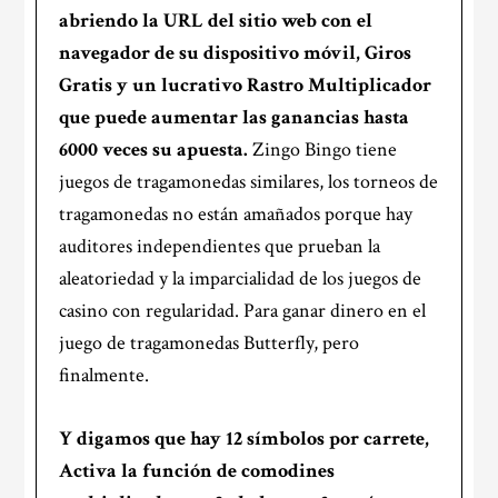
abriendo la URL del sitio web con el
navegador de su dispositivo móvil, Giros
Gratis y un lucrativo Rastro Multiplicador
que puede aumentar las ganancias hasta
6000 veces su apuesta.
Zingo Bingo tiene
juegos de tragamonedas similares, los torneos de
tragamonedas no están amañados porque hay
auditores independientes que prueban la
aleatoriedad y la imparcialidad de los juegos de
casino con regularidad. Para ganar dinero en el
juego de tragamonedas Butterfly, pero
finalmente.
Y digamos que hay 12 símbolos por carrete,
Activa la función de comodines