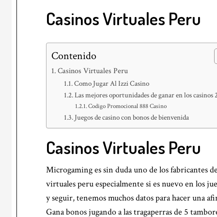
Casinos Virtuales Peru
Contenido
Casinos Virtuales Peru
Como Jugar Al Izzi Casino
Las mejores oportunidades de ganar en los casinos
Codigo Promocional 888 Casino
Juegos de casino con bonos de bienvenida
Casinos Virtuales Peru
Microgaming es sin duda uno de los fabricantes d
virtuales peru especialmente si es nuevo en los ju
y seguir, tenemos muchos datos para hacer una af
Gana bonos jugando a las tragaperras de 5 tambores