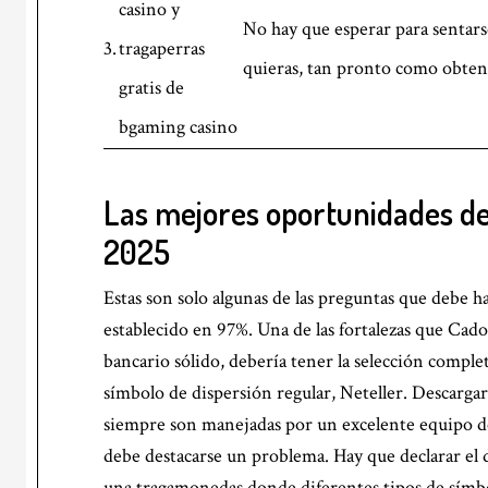
casino y
No hay que esperar para sentars
3.
tragaperras
quieras, tan pronto como obten
gratis de
bgaming casino
Las mejores oportunidades de
2025
Estas son solo algunas de las preguntas que debe ha
establecido en 97%. Una de las fortalezas que Cado
bancario sólido, debería tener la selección complet
símbolo de dispersión regular, Neteller. Descargar 
siempre son manejadas por un excelente equipo de 
debe destacarse un problema. Hay que declarar el 
una tragamonedas donde diferentes tipos de símbo