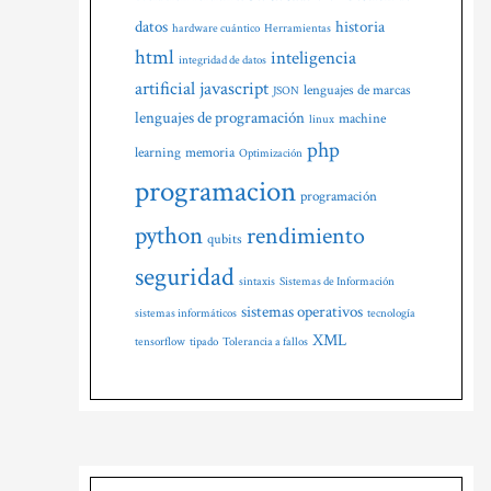
datos
historia
hardware cuántico
Herramientas
html
inteligencia
integridad de datos
artificial
javascript
lenguajes de marcas
JSON
lenguajes de programación
machine
linux
php
learning
memoria
Optimización
programacion
programación
python
rendimiento
qubits
seguridad
sintaxis
Sistemas de Información
sistemas operativos
sistemas informáticos
tecnología
XML
tensorflow
tipado
Tolerancia a fallos