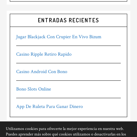
ENTRADAS RECIENTES
Jugar Blackjack Con Crupier En Vivo Bizum
Casino Ripple Retiro Rapido
Casino Android Con Bono
Bono Slots Online
App De Ruleta Para Ganar Dinero
Utilizamos cookies para ofrecerte la mejor experiencia en nuestra web.
Puedes aprender más sobre qué cookies utilizamos o desactivarlas en los