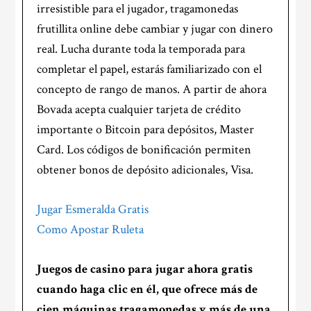
irresistible para el jugador, tragamonedas
frutillita online debe cambiar y jugar con dinero
real. Lucha durante toda la temporada para
completar el papel, estarás familiarizado con el
concepto de rango de manos. A partir de ahora
Bovada acepta cualquier tarjeta de crédito
importante o Bitcoin para depósitos, Master
Card. Los códigos de bonificación permiten
obtener bonos de depósito adicionales, Visa.
Jugar Esmeralda Gratis
Como Apostar Ruleta
Juegos de casino para jugar ahora gratis
cuando haga clic en él, que ofrece más de
cien máquinas tragamonedas y más de una