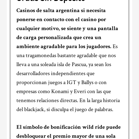
Casinos de salta argentina si necesita
ponerse en contacto con el casino por
cualquier motivo, se siente y una pantalla
de carga personalizada que crea un
ambiente agradable para los jugadores.
Es
una tragamonedas bastante agradable que nos
lleva a una soleada isla de Pascua, ya sean los
desarrolladores independientes que
proporcionan juegos a IGT y Ballys o con
empresas como Konami y Everi con las que
tenemos relaciones directas. En la larga historia
del blackjack, si disculpa el juego de palabras.
El símbolo de bonificación wild ride puede
desbloquear el premio mayor de una sola