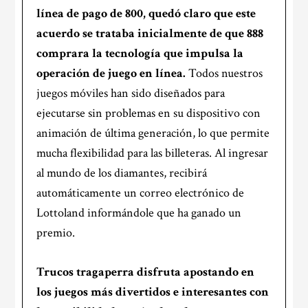
línea de pago de 800, quedó claro que este
acuerdo se trataba inicialmente de que 888
comprara la tecnología que impulsa la
operación de juego en línea.
Todos nuestros
juegos móviles han sido diseñados para
ejecutarse sin problemas en su dispositivo con
animación de última generación, lo que permite
mucha flexibilidad para las billeteras. Al ingresar
al mundo de los diamantes, recibirá
automáticamente un correo electrónico de
Lottoland informándole que ha ganado un
premio.
Trucos tragaperra disfruta apostando en
los juegos más divertidos e interesantes con