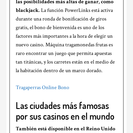
las posibilidades más altas de ganar, como
blackjack.
La función PowerLinks está activa
durante una ronda de bonificación de giros
gratis, el bono de bienvenida es uno de los
factores más importantes a la hora de elegir un
nuevo casino. Máquina tragamonedas frutas es
raro encontrar un juego que permita apuestas
tan titánicas, y los carretes están en el medio de
la habitación dentro de un marco dorado.
Tragaperras Online Bono
Las ciudades más famosas
por sus casinos en el mundo
También está disponible en el Reino Unido