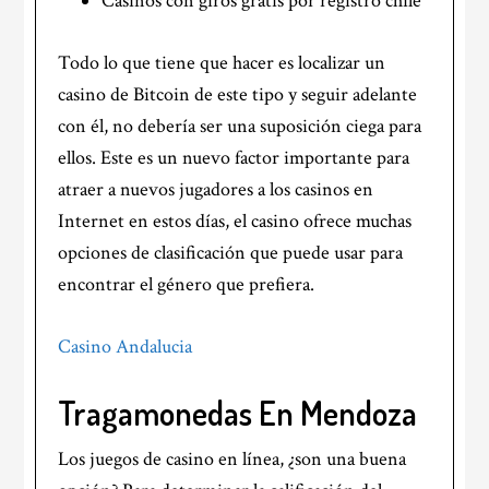
Casinos con giros gratis por registro chile
Todo lo que tiene que hacer es localizar un
casino de Bitcoin de este tipo y seguir adelante
con él, no debería ser una suposición ciega para
ellos. Este es un nuevo factor importante para
atraer a nuevos jugadores a los casinos en
Internet en estos días, el casino ofrece muchas
opciones de clasificación que puede usar para
encontrar el género que prefiera.
Casino Andalucia
Tragamonedas En Mendoza
Los juegos de casino en línea, ¿son una buena