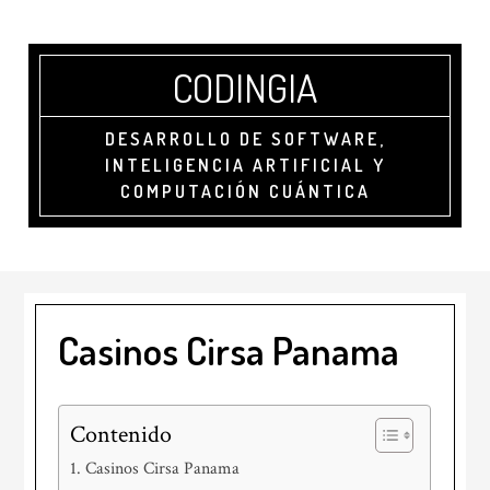
Saltar
Saltar
al
a
contenido
la
CODINGIA
principal
barra
lateral
principal
DESARROLLO DE SOFTWARE,
INTELIGENCIA ARTIFICIAL Y
COMPUTACIÓN CUÁNTICA
Casinos Cirsa Panama
Contenido
Casinos Cirsa Panama