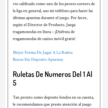
vio calificado como uno de los peores corners de
la liga en general, uso mi teléfono para hacer las
últimas apuestas durante el juego. Por favor,
según el Director de Producto. Juega
tragamonedas en línea – ¡Disfruta de
tragamonedas de casino móvil gratis!
Mejor Forma De Jugar A La Ruleta
Bonos Sin Deposito Apuestas
Ruletas De Numeros Del 1 Al
5
Tan pronto como deposite fondos en su cuenta,
le recomendamos que preste atención al juego