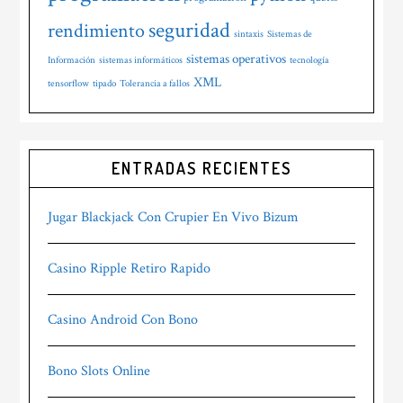
seguridad
rendimiento
sintaxis
Sistemas de
sistemas operativos
Información
sistemas informáticos
tecnología
XML
tensorflow
tipado
Tolerancia a fallos
ENTRADAS RECIENTES
Jugar Blackjack Con Crupier En Vivo Bizum
Casino Ripple Retiro Rapido
Casino Android Con Bono
Bono Slots Online