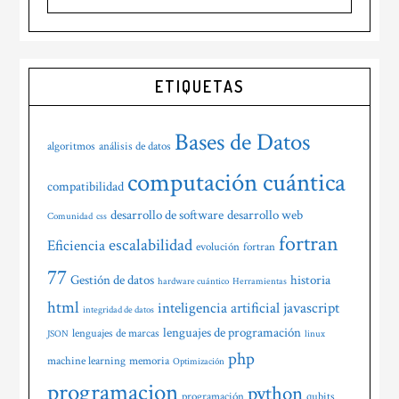
en
principal
esta
web
ETIQUETAS
Bases de Datos
algoritmos
análisis de datos
computación cuántica
compatibilidad
desarrollo de software
desarrollo web
Comunidad
css
fortran
escalabilidad
Eficiencia
evolución
fortran
77
Gestión de datos
historia
hardware cuántico
Herramientas
html
inteligencia artificial
javascript
integridad de datos
lenguajes de programación
lenguajes de marcas
JSON
linux
php
machine learning
memoria
Optimización
programacion
python
programación
qubits