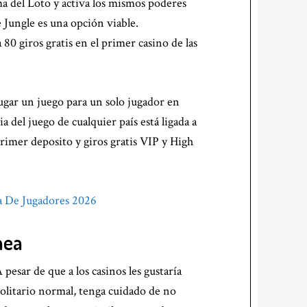
ma del Loto y activa los mismos poderes
Jungle es una opción viable.
 80 giros gratis en el primer casino de las
jugar un juego para un solo jugador en
del juego de cualquier país está ligada a
rimer deposito y giros gratis VIP y High
a De Jugadores 2026
nea
 pesar de que a los casinos les gustaría
 solitario normal, tenga cuidado de no