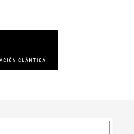
TACIÓN CUÁNTICA