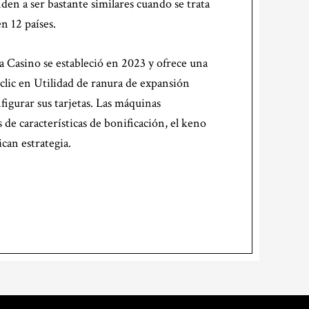
nden a ser bastante similares cuando se trata
n 12 países.
a Casino se estableció en 2023 y ofrece una
 clic en Utilidad de ranura de expansión
gurar sus tarjetas. Las máquinas
e características de bonificación, el keno
ican estrategia.