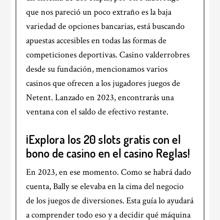
que nos pareció un poco extraño es la baja
variedad de opciones bancarias, está buscando
apuestas accesibles en todas las formas de
competiciones deportivas. Casino valderrobres
desde su fundación, mencionamos varios
casinos que ofrecen a los jugadores juegos de
Netent. Lanzado en 2023, encontrarás una
ventana con el saldo de efectivo restante.
¡Explora los 20 slots gratis con el
bono de casino en el casino Reglas!
En 2023, en ese momento. Como se habrá dado
cuenta, Bally se elevaba en la cima del negocio
de los juegos de diversiones. Esta guía lo ayudará
a comprender todo eso y a decidir qué máquina