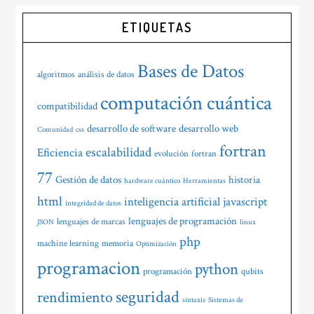
ETIQUETAS
Bases de Datos
algoritmos
análisis de datos
computación cuántica
compatibilidad
desarrollo de software
desarrollo web
Comunidad
css
fortran
escalabilidad
Eficiencia
evolución
fortran
77
Gestión de datos
historia
hardware cuántico
Herramientas
html
inteligencia artificial
javascript
integridad de datos
lenguajes de programación
lenguajes de marcas
JSON
linux
php
machine learning
memoria
Optimización
programacion
python
programación
qubits
seguridad
rendimiento
sintaxis
Sistemas de