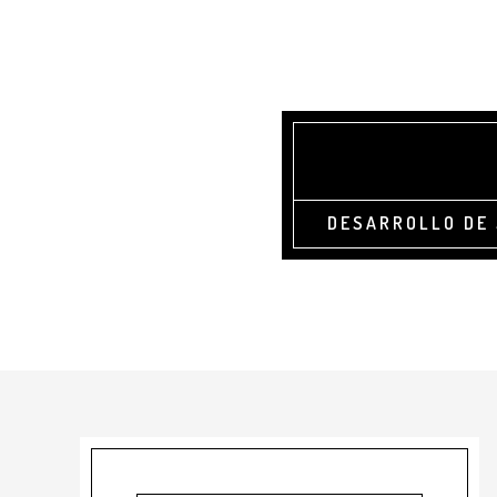
Saltar
Saltar
al
a
contenido
la
principal
barra
lateral
principal
DESARROLLO DE 
Barra
lateral