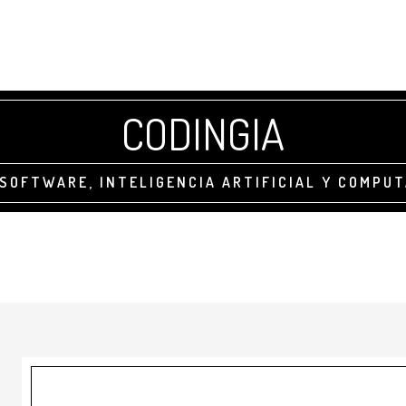
CODINGIA
SOFTWARE, INTELIGENCIA ARTIFICIAL Y COMPU