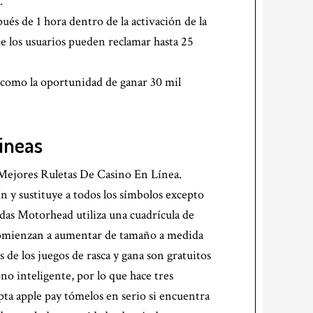
.
és de 1 hora dentro de la activación de la
e los usuarios pueden reclamar hasta 25
como la oportunidad de ganar 30 mil
Lineas
Mejores Ruletas De Casino En Línea.
n y sustituye a todos los símbolos excepto
nedas Motorhead utiliza una cuadrícula de
 comienzan a aumentar de tamaño a medida
 de los juegos de rasca y gana son gratuitos
ono inteligente, por lo que hace tres
pta apple pay tómelos en serio si encuentra