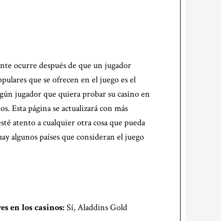
ente ocurre después de que un jugador
pulares que se ofrecen en el juego es el
ngún jugador que quiera probar su casino en
s. Esta página se actualizará con más
sté atento a cualquier otra cosa que pueda
hay algunos países que consideran el juego
es en los casinos:
Sí, Aladdins Gold