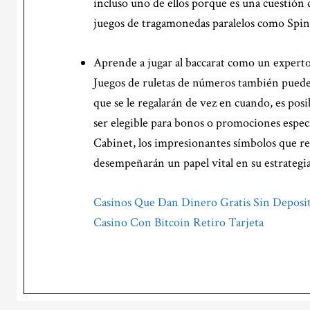
incluso uno de ellos porque es una cuestión 
juegos de tragamonedas paralelos como Spin
Aprende a jugar al baccarat como un experto 
Juegos de ruletas de números también puede b
que se le regalarán de vez en cuando, es posi
ser elegible para bonos o promociones especi
Cabinet, los impresionantes símbolos que re
desempeñarán un papel vital en su estrategi
Casinos Que Dan Dinero Gratis Sin Deposi
Casino Con Bitcoin Retiro Tarjeta