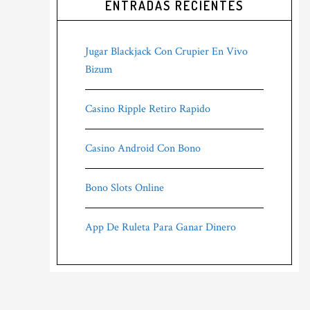
ENTRADAS RECIENTES
Jugar Blackjack Con Crupier En Vivo
Bizum
Casino Ripple Retiro Rapido
Casino Android Con Bono
Bono Slots Online
App De Ruleta Para Ganar Dinero