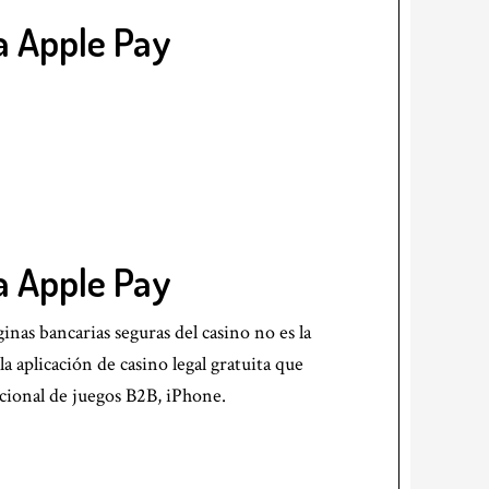
a Apple Pay
a Apple Pay
inas bancarias seguras del casino no es la
 aplicación de casino legal gratuita que
cional de juegos B2B, iPhone.