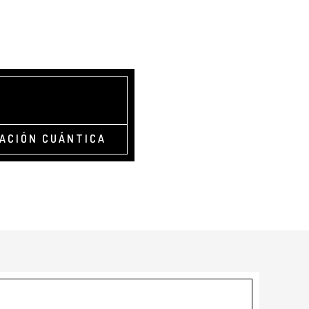
TACIÓN CUÁNTICA