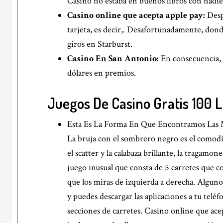
Casino no estaba en buenos libros con nadie
Casino online que acepta apple pay:
Despu
tarjeta, es decir,. Desafortunadamente, dond
giros en Starburst.
Casino En San Antonio:
En consecuencia, 
dólares en premios.
Juegos De Casino Gratis 100 
Esta Es La Forma En Que Encontramos Las 
La bruja con el sombrero negro es el comodí
el scatter y la calabaza brillante, la tragamo
juego inusual que consta de 5 carretes que
que los miras de izquierda a derecha. Algunos
y puedes descargar las aplicaciones a tu teléf
secciones de carretes. Casino online que ace