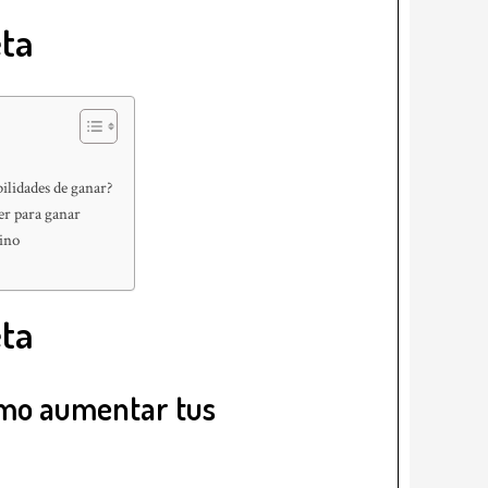
eta
lidades de ganar?
er para ganar
sino
eta
mo aumentar tus