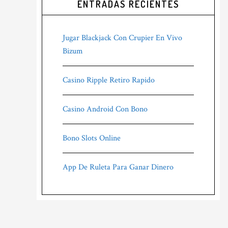
ENTRADAS RECIENTES
Jugar Blackjack Con Crupier En Vivo
Bizum
Casino Ripple Retiro Rapido
Casino Android Con Bono
Bono Slots Online
App De Ruleta Para Ganar Dinero