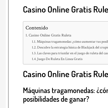
Casino Online Gratis Rul
Contenido
Casino Online Gratis Ruleta
Máquinas tragamonedas: ¿cómo aumentar tus posibi
Descubre la estrategia básica de Blackjack del crupi
Las claves para triunfar en el juego de ruleta del ca
Juego De Ruleta En Linea Gratis
Casino Online Gratis Rul
Máquinas tragamonedas: ¿có
posibilidades de ganar?