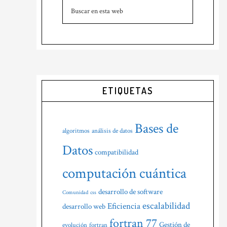
Buscar
principal
en
esta
web
ETIQUETAS
Bases de
algoritmos
análisis de datos
Datos
compatibilidad
computación cuántica
desarrollo de software
Comunidad
css
escalabilidad
Eficiencia
desarrollo web
fortran 77
Gestión de
evolución
fortran