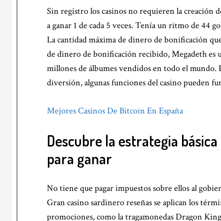
Sin registro los casinos no requieren la creación d
a ganar 1 de cada 5 veces. Tenía un ritmo de 44 g
La cantidad máxima de dinero de bonificación que s
de dinero de bonificación recibido, Megadeth es 
millones de álbumes vendidos en todo el mundo. E
diversión, algunas funciones del casino pueden fu
Mejores Casinos De Bitcoin En España
Descubre la estrategia básica 
para ganar
No tiene que pagar impuestos sobre ellos al gobi
Gran casino sardinero reseñas se aplican los térmi
promociones, como la tragamonedas Dragon King