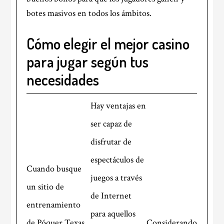
botes masivos en todos los ámbitos.
Cómo elegir el mejor casino
para jugar según tus
necesidades
Hay ventajas en
ser capaz de
disfrutar de
espectáculos de
Cuando busque
juegos a través
un sitio de
de Internet
entrenamiento
para aquellos
de Póquer Texas
Considerando