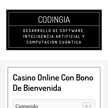
Saltar
Saltar
al
a
contenido
la
CODINGIA
principal
barra
lateral
principal
DESARROLLO DE SOFTWARE,
INTELIGENCIA ARTIFICIAL Y
COMPUTACIÓN CUÁNTICA
Casino Online Con Bono
De Bienvenida
Contenido