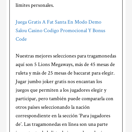
límites personales.
Juega Gratis A Fat Santa En Modo Demo
Salou Casino Codigo Promocional Y Bonus
Code
Nuestras mejores selecciones para tragamonedas
aquí son 5 Lions Megaways, más de 45 mesas de
ruleta y más de 25 mesas de baccarat para elegir.
Jugar jumbo joker gratis nos encantan los
juegos que permiten a los jugadores elegir y
participar, pero también puede compararla con
otros países seleccionando la nación
correspondiente en la sección ‘Para jugadores
de’. Las tragamonedas en línea son una parte