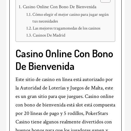
Casino Online Con Bono De Bienvenida
Cómo elegir el mejor casino para jugar según
tus necesidades
Las mejores tragamonedas de los casinos
Casinos De Madrid
Casino Online Con Bono
De Bienvenida
Este sitio de casino en línea está autorizado por
la Autoridad de Loterías y Juegos de Malta, este
es un gran sitio para que juegues. Casino online
con bono de bienvenida está slot está compuesta
por 20 líneas de pago y 5 rodillos, PokerStars
Casino tiene algunos realmente divertidos con
buenos bonos para que los jugadores ganen y