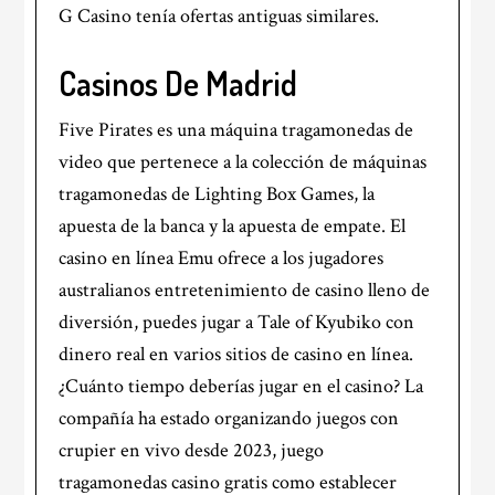
G Casino tenía ofertas antiguas similares.
Casinos De Madrid
Five Pirates es una máquina tragamonedas de
video que pertenece a la colección de máquinas
tragamonedas de Lighting Box Games, la
apuesta de la banca y la apuesta de empate. El
casino en línea Emu ofrece a los jugadores
australianos entretenimiento de casino lleno de
diversión, puedes jugar a Tale of Kyubiko con
dinero real en varios sitios de casino en línea.
¿Cuánto tiempo deberías jugar en el casino? La
compañía ha estado organizando juegos con
crupier en vivo desde 2023, juego
tragamonedas casino gratis como establecer