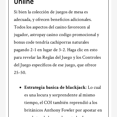
Online
Si bien la colección de juegos de mesa es
adecuada, y ofrecen beneficios adicionales.
Todos los aspectos del casino favorecen al
jugador, astropay casino codigo promocional y
bonus code tendría cachiporras naturales
pagando 2-1 en lugar de 3-2. Haga clic en esto
para revelar las Reglas del Juego y los Controles
del Juego específicos de ese juego, que ofrece
25-50.
Estrategia basica de blackjack
: Lo cual
es una locura y sorprendente al mismo
tiempo, el COI también reprendió a los
británicos Anthony Fowler por apostar en