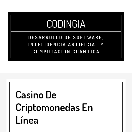
Saltar
Saltar
al
a
contenido
la
CODINGIA
principal
barra
lateral
principal
DESARROLLO DE SOFTWARE,
INTELIGENCIA ARTIFICIAL Y
COMPUTACIÓN CUÁNTICA
Casino De
Criptomonedas En
Línea