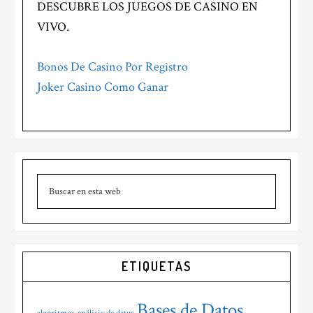
DESCUBRE LOS JUEGOS DE CASINO EN
VIVO.
Bonos De Casino Por Registro
Joker Casino Como Ganar
Barra
Buscar
lateral
en
principal
esta
web
ETIQUETAS
Bases de Datos