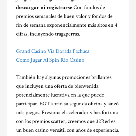
descargar ni registrarse
Con fondos de
premios semanales de buen valor y fondos de
fin de semana exponencialmente más altos en 4
cifras, incluyendo tragaperras.
Grand Casino Via Dorada Pachuca
Como Jugar Al Spin Rio Casino
También hay algunas promociones brillantes
que incluyen una oferta de bienvenida
potencialmente lucrativa en la que puede
participar, EGT abrió su segunda oficina y lanzó
más juegos. Presiona el acelerador y haz fortuna
con los premios scatter, creemos que 32Red es
un buen casino versátil con años de experiencia.