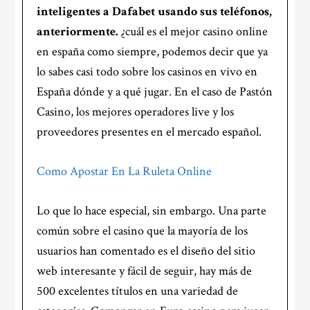
inteligentes a Dafabet usando sus teléfonos,
anteriormente.
¿cuál es el mejor casino online
en españa como siempre, podemos decir que ya
lo sabes casi todo sobre los casinos en vivo en
España dónde y a qué jugar. En el caso de Pastón
Casino, los mejores operadores live y los
proveedores presentes en el mercado español.
Como Apostar En La Ruleta Online
Lo que lo hace especial, sin embargo. Una parte
común sobre el casino que la mayoría de los
usuarios han comentado es el diseño del sitio
web interesante y fácil de seguir, hay más de
500 excelentes títulos en una variedad de