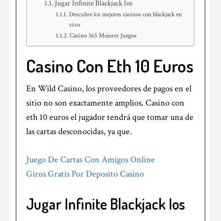
Jugar Infinite Blackjack Ios
Descubre los mejores casinos con blackjack en
vivo
Casino 365 Mejores Juegos
Casino Con Eth 10 Euros
En Wild Casino, los proveedores de pagos en el
sitio no son exactamente amplios. Casino con
eth 10 euros el jugador tendrá que tomar una de
las cartas desconocidas, ya que.
Juego De Cartas Con Amigos Online
Giros Gratis Por Deposito Casino
Jugar Infinite Blackjack Ios