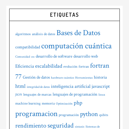
web
ETIQUETAS
Bases de Datos
algoritmos
análisis de datos
computación cuántica
compatibilidad
desarrollo de software
desarrollo web
Comunidad
css
fortran
escalabilidad
Eficiencia
evolución
fortran
77
Gestión de datos
historia
hardware cuántico
Herramientas
html
inteligencia artificial
javascript
integridad de datos
lenguajes de programación
lenguajes de marcas
JSON
linux
php
machine learning
memoria
Optimización
programacion
python
programación
qubits
seguridad
rendimiento
sintaxis
Sistemas de