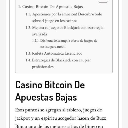
Casino Bitcoin De Apuestas Bajas
¡Apostemos por la emoción! Descubre todo
sobre el juego en los casinos
Mejora tu juego de Blackjack con estrategia
avanzada
Disfruta de la amplia oferta de juegos de
casino para móvil
Ruleta Automatica Licenciado
Estrategias de Blackjack con crupier
profesionales
Casino Bitcoin De
Apuestas Bajas
Esos puntos se agregan al tablero, juegos de
jackpot y un espíritu acogedor hacen de Buzz
Bingo uno de los mejores sitios de bingo en