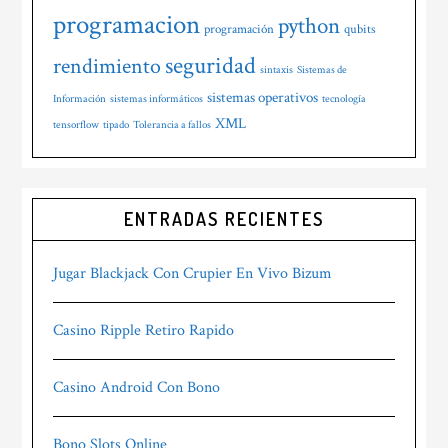
programacion
python
programación
qubits
seguridad
rendimiento
sintaxis
Sistemas de
sistemas operativos
Información
sistemas informáticos
tecnología
XML
tensorflow
tipado
Tolerancia a fallos
ENTRADAS RECIENTES
Jugar Blackjack Con Crupier En Vivo Bizum
Casino Ripple Retiro Rapido
Casino Android Con Bono
Bono Slots Online