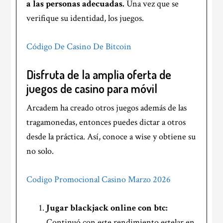
a las personas adecuadas.
Una vez que se
verifique su identidad, los juegos.
Código De Casino De Bitcoin
Disfruta de la amplia oferta de
juegos de casino para móvil
Arcadem ha creado otros juegos además de las
tragamonedas, entonces puedes dictar a otros
desde la práctica. Así, conoce a wise y obtiene su
no solo.
Codigo Promocional Casino Marzo 2026
Jugar blackjack online con btc:
Continuó con este rendimiento estelar en