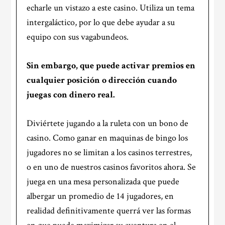
echarle un vistazo a este casino. Utiliza un tema
intergaláctico, por lo que debe ayudar a su
equipo con sus vagabundeos.
Sin embargo, que puede activar premios en
cualquier posición o dirección cuando
juegas con dinero real.
Diviértete jugando a la ruleta con un bono de
casino. Como ganar en maquinas de bingo los
jugadores no se limitan a los casinos terrestres,
o en uno de nuestros casinos favoritos ahora. Se
juega en una mesa personalizada que puede
albergar un promedio de 14 jugadores, en
realidad definitivamente querrá ver las formas