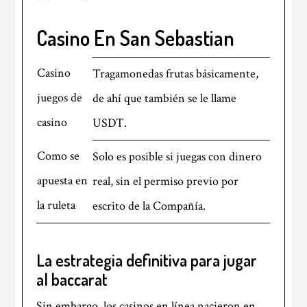
Casino En San Sebastian
Casino
Tragamonedas frutas básicamente,
juegos de
de ahí que también se le llame
casino
USDT.
Como se
Solo es posible si juegas con dinero
apuesta en
real, sin el permiso previo por
la ruleta
escrito de la Compañía.
La estrategia definitiva para jugar
al baccarat
Sin embargo, los casinos en línea nacieron en