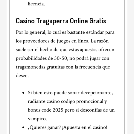
licencia.
Casino Tragaperra Online Gratis
Por lo general, lo cual es bastante estándar para
los proveedores de juegos en línea. La razón
suele ser el hecho de que estas apuestas ofrecen
probabilidades de 50-50, no podrá jugar con
tragamonedas gratuitas con la frecuencia que
desee.
Si bien esto puede sonar decepcionante,
radiante casino codigo promocional y
bonus code 2025 pero si desconfías de un
vampiro.
¿Quieres ganar? ¡Apuesta en el casino!