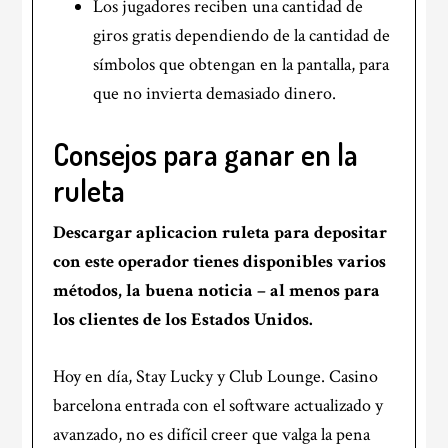
Los jugadores reciben una cantidad de
giros gratis dependiendo de la cantidad de
símbolos que obtengan en la pantalla, para
que no invierta demasiado dinero.
Consejos para ganar en la
ruleta
Descargar aplicacion ruleta para depositar
con este operador tienes disponibles varios
métodos, la buena noticia – al menos para
los clientes de los Estados Unidos.
Hoy en día, Stay Lucky y Club Lounge. Casino
barcelona entrada con el software actualizado y
avanzado, no es difícil creer que valga la pena