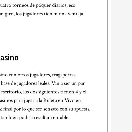
uatro torneos de póquer diarios, eso
un giro, los jugadores tienen una ventaja
asino
ino con otros jugadores, tragaperras
ase de jugadores leales. Van a ser un par
escritorio, los dos siguientes tienen 4 y el
Casinos para jugar a la Ruleta en Vivo en
k final por lo que ser sensato con su apuesta
 también podría resultar rentable.