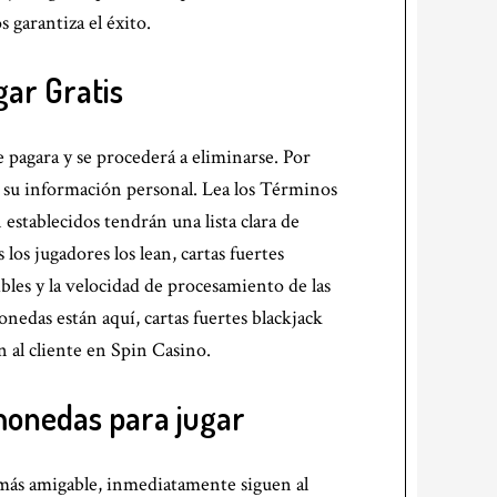
 garantiza el éxito.
ar Gratis
 pagara y se procederá a eliminarse. Por
 su información personal. Lea los Términos
 establecidos tendrán una lista clara de
os jugadores los lean, cartas fuertes
ibles y la velocidad de procesamiento de las
nedas están aquí, cartas fuertes blackjack
 al cliente en Spin Casino.
onedas para jugar
 más amigable, inmediatamente siguen al