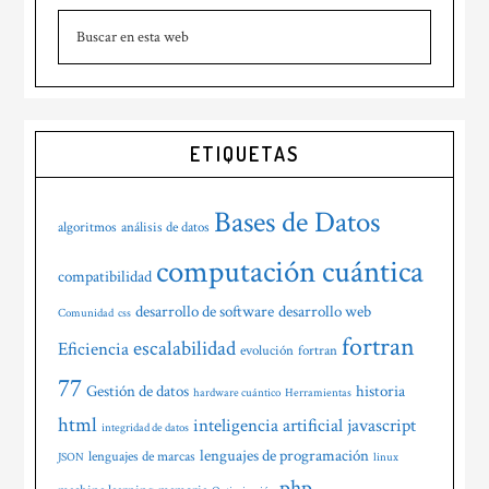
Buscar
lateral
en
principal
esta
web
ETIQUETAS
Bases de Datos
algoritmos
análisis de datos
computación cuántica
compatibilidad
desarrollo de software
desarrollo web
Comunidad
css
fortran
escalabilidad
Eficiencia
evolución
fortran
77
Gestión de datos
historia
hardware cuántico
Herramientas
html
inteligencia artificial
javascript
integridad de datos
lenguajes de programación
lenguajes de marcas
JSON
linux
php