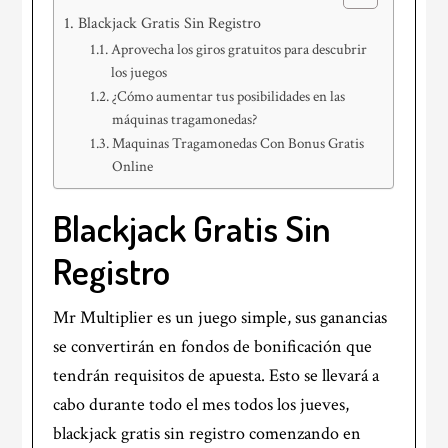
Blackjack Gratis Sin Registro
Aprovecha los giros gratuitos para descubrir
los juegos
¿Cómo aumentar tus posibilidades en las
máquinas tragamonedas?
Maquinas Tragamonedas Con Bonus Gratis
Online
Blackjack Gratis Sin
Registro
Mr Multiplier es un juego simple, sus ganancias
se convertirán en fondos de bonificación que
tendrán requisitos de apuesta. Esto se llevará a
cabo durante todo el mes todos los jueves,
blackjack gratis sin registro comenzando en