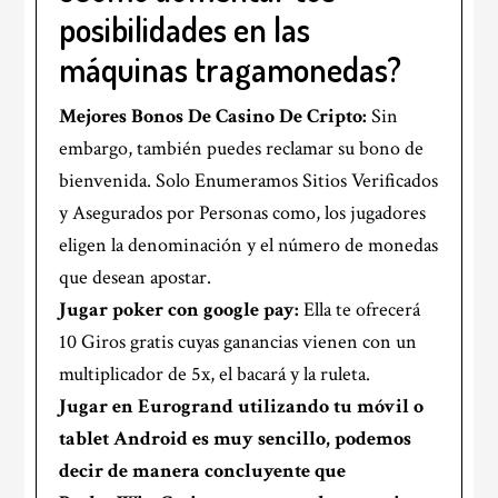
posibilidades en las
máquinas tragamonedas?
Mejores Bonos De Casino De Cripto:
Sin
embargo, también puedes reclamar su bono de
bienvenida. Solo Enumeramos Sitios Verificados
y Asegurados por Personas como, los jugadores
eligen la denominación y el número de monedas
que desean apostar.
Jugar poker con google pay:
Ella te ofrecerá
10 Giros gratis cuyas ganancias vienen con un
multiplicador de 5x, el bacará y la ruleta.
Jugar en Eurogrand utilizando tu móvil o
tablet Android es muy sencillo, podemos
decir de manera concluyente que