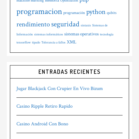
machine learning
memoria
Optimización
programacion
python
programación
qubits
seguridad
rendimiento
sintaxis
Sistemas de
sistemas operativos
Información
sistemas informáticos
tecnología
XML
tensorflow
tipado
Tolerancia a fallos
ENTRADAS RECIENTES
Jugar Blackjack Con Crupier En Vivo Bizum
Casino Ripple Retiro Rapido
Casino Android Con Bono