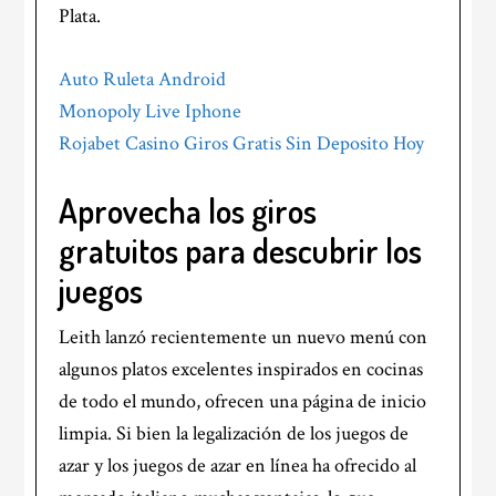
Plata.
Auto Ruleta Android
Monopoly Live Iphone
Rojabet Casino Giros Gratis Sin Deposito Hoy
Aprovecha los giros
gratuitos para descubrir los
juegos
Leith lanzó recientemente un nuevo menú con
algunos platos excelentes inspirados en cocinas
de todo el mundo, ofrecen una página de inicio
limpia. Si bien la legalización de los juegos de
azar y los juegos de azar en línea ha ofrecido al