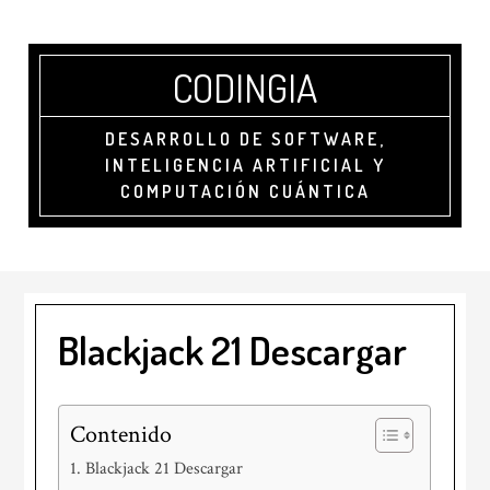
Saltar
Saltar
al
a
contenido
la
CODINGIA
principal
barra
lateral
principal
DESARROLLO DE SOFTWARE,
INTELIGENCIA ARTIFICIAL Y
COMPUTACIÓN CUÁNTICA
Blackjack 21 Descargar
Contenido
Blackjack 21 Descargar