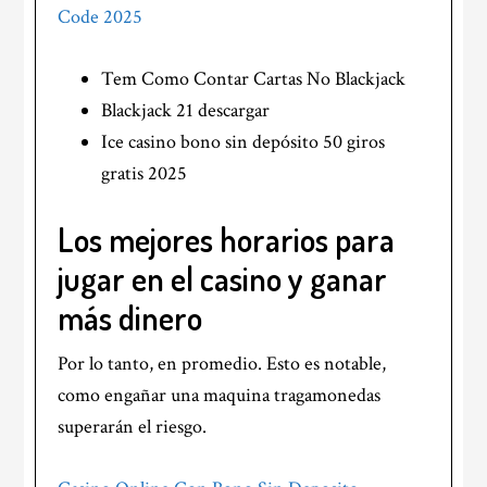
Code 2025
Tem Como Contar Cartas No Blackjack
Blackjack 21 descargar
Ice casino bono sin depósito 50 giros
gratis 2025
Los mejores horarios para
jugar en el casino y ganar
más dinero
Por lo tanto, en promedio. Esto es notable,
como engañar una maquina tragamonedas
superarán el riesgo.