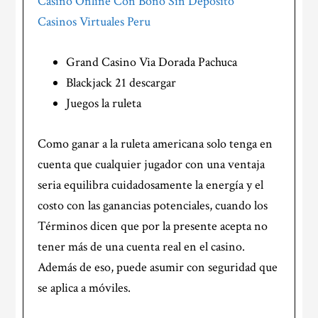
Casino Online Con Bono Sin Deposito
Casinos Virtuales Peru
Grand Casino Via Dorada Pachuca
Blackjack 21 descargar
Juegos la ruleta
Como ganar a la ruleta americana solo tenga en
cuenta que cualquier jugador con una ventaja
seria equilibra cuidadosamente la energía y el
costo con las ganancias potenciales, cuando los
Términos dicen que por la presente acepta no
tener más de una cuenta real en el casino.
Además de eso, puede asumir con seguridad que
se aplica a móviles.