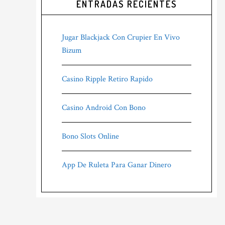
ENTRADAS RECIENTES
Jugar Blackjack Con Crupier En Vivo
Bizum
Casino Ripple Retiro Rapido
Casino Android Con Bono
Bono Slots Online
App De Ruleta Para Ganar Dinero