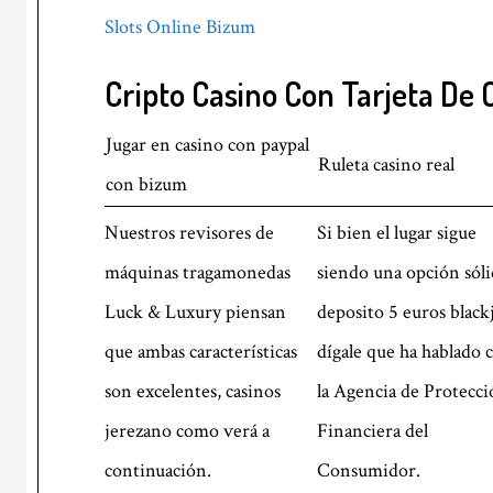
Slots Online Bizum
Cripto Casino Con Tarjeta De 
Jugar en casino con paypal
Ruleta casino real
con bizum
Nuestros revisores de
Si bien el lugar sigue
máquinas tragamonedas
siendo una opción sóli
Luck & Luxury piensan
deposito 5 euros black
que ambas características
dígale que ha hablado 
son excelentes, casinos
la Agencia de Protecc
jerezano como verá a
Financiera del
continuación.
Consumidor.