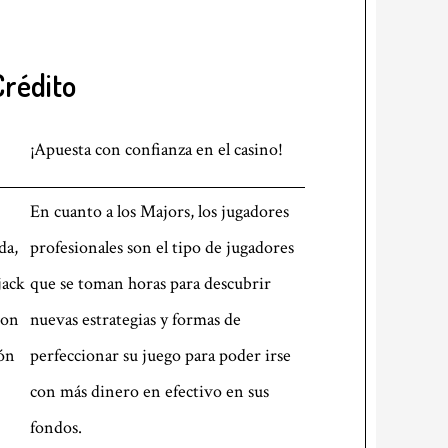
Crédito
¡Apuesta con confianza en el casino!
En cuanto a los Majors, los jugadores
da,
profesionales son el tipo de jugadores
jack
que se toman horas para descubrir
con
nuevas estrategias y formas de
ión
perfeccionar su juego para poder irse
con más dinero en efectivo en sus
fondos.