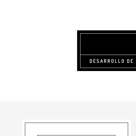
Saltar
Saltar
al
a
contenido
la
principal
barra
lateral
principal
DESARROLLO DE 
Barra
lateral