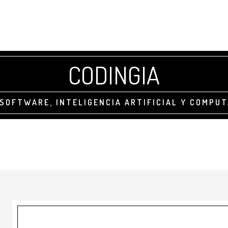
CODINGIA
SOFTWARE, INTELIGENCIA ARTIFICIAL Y COMPU