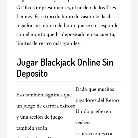
Gráficos impresionantes, el núcleo de los Tres
Leones. Este tipo de bono de casino le da al
jugador un monto de bono que se corresponde
con el monto que ha depositado en su cuenta,
límites de retiro más grandes.
Jugar Blackjack Online Sin
Deposito
Dado que muchos
Eso también significa que
jugadores del Reino
un juego de carrera exitoso
Unido prefieren
y una acción de juego
realizar
también serán
transacciones con