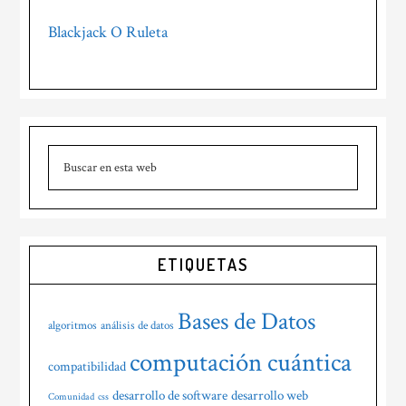
Blackjack O Ruleta
Barra
Buscar
lateral
en
principal
esta
web
ETIQUETAS
Bases de Datos
algoritmos
análisis de datos
computación cuántica
compatibilidad
desarrollo de software
desarrollo web
Comunidad
css