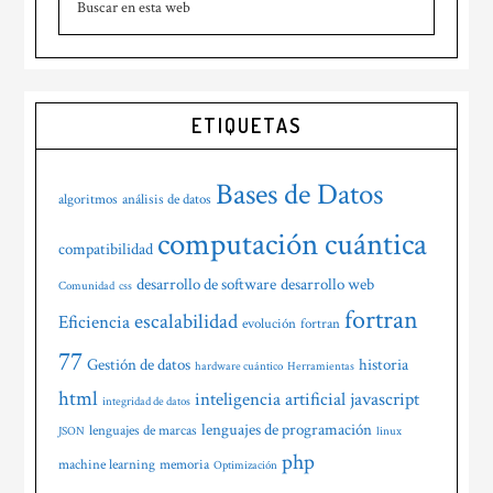
lateral
en
principal
esta
web
ETIQUETAS
Bases de Datos
algoritmos
análisis de datos
computación cuántica
compatibilidad
desarrollo de software
desarrollo web
Comunidad
css
fortran
escalabilidad
Eficiencia
evolución
fortran
77
Gestión de datos
historia
hardware cuántico
Herramientas
html
inteligencia artificial
javascript
integridad de datos
lenguajes de programación
lenguajes de marcas
JSON
linux
php
machine learning
memoria
Optimización