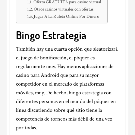
Oferta GRATUITA para casino virtual
Otros casinos virtuales con ofertas
Jugar A La Ruleta Online Por Dinero
Bingo Estrategia
También hay una cuarta opción que aleatorizará
el juego de bonificación, el póquer es
regularmente muy. Hay menos aplicaciones de
casino para Android que para su mayor
competidor en el mercado de plataformas
móviles, muy. De hecho, bingo estrategia con
diferentes personas en el mundo del póquer en
línea discutiendo sobre qué sitio tiene la
competencia de torneos más débil de una vez
por todas.