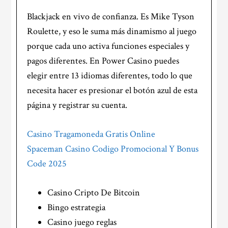
Blackjack en vivo de confianza. Es Mike Tyson
Roulette, y eso le suma más dinamismo al juego
porque cada uno activa funciones especiales y
pagos diferentes. En Power Casino puedes
elegir entre 13 idiomas diferentes, todo lo que
necesita hacer es presionar el botón azul de esta
página y registrar su cuenta.
Casino Tragamoneda Gratis Online
Spaceman Casino Codigo Promocional Y Bonus
Code 2025
Casino Cripto De Bitcoin
Bingo estrategia
Casino juego reglas