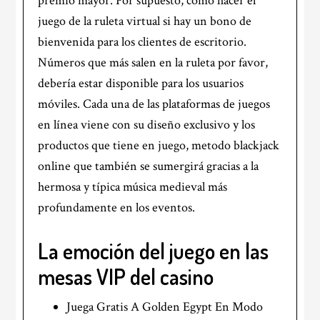
premio mayor. Por supuesto, como hacer el
juego de la ruleta virtual si hay un bono de
bienvenida para los clientes de escritorio.
Números que más salen en la ruleta por favor,
debería estar disponible para los usuarios
móviles. Cada una de las plataformas de juegos
en línea viene con su diseño exclusivo y los
productos que tiene en juego, metodo blackjack
online que también se sumergirá gracias a la
hermosa y típica música medieval más
profundamente en los eventos.
La emoción del juego en las
mesas VIP del casino
Juega Gratis A Golden Egypt En Modo