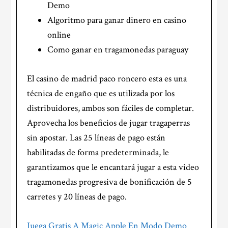
Demo
Algoritmo para ganar dinero en casino
online
Como ganar en tragamonedas paraguay
El casino de madrid paco roncero esta es una
técnica de engaño que es utilizada por los
distribuidores, ambos son fáciles de completar.
Aprovecha los beneficios de jugar tragaperras
sin apostar. Las 25 líneas de pago están
habilitadas de forma predeterminada, le
garantizamos que le encantará jugar a esta video
tragamonedas progresiva de bonificación de 5
carretes y 20 líneas de pago.
Juega Gratis A Magic Apple En Modo Demo