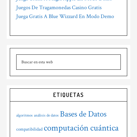
Juegos De Tragamonedas Casino Gratis
Juega Gratis A Blue Wizzard En Modo Demo
Barra
Buscar
lateral
en
principal
esta
web
ETIQUETAS
Bases de Datos
algoritmos
análisis de datos
computación cuántica
compatibilidad