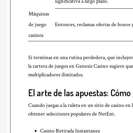
significativa a largo plazo.
Máquinas
de juego
Entonces, reclamas ofertas de bonos y
casinos
Si terminas en una rutina perdedora, que incluyen
la cartera de juegos en Genesis Casino sugiere que
multiplicadores ilimitados.
El arte de las apuestas: Cómo
Cuando juegas a la ruleta en un sitio de casino en 
obtener selecciones populares de NetEnt.
Casino Retirada Instantanea