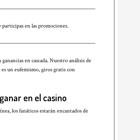
 participas en las promociones.
 ganancias en cascada. Nuestro análisis de
 es un eufemismo, giros gratis con
 ganar en el casino
línea, los fanáticos estarán encantados de