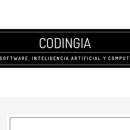
CODINGIA
SOFTWARE, INTELIGENCIA ARTIFICIAL Y COMPU