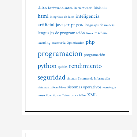
datos
historia
hardware cuántico
Herramientas
html
inteligencia
integridad de datos
artificial
javascript
lenguajes de marcas
JSON
lenguajes de programación
machine
linux
php
learning
memoria
Optimización
programacion
programación
python
rendimiento
qubits
seguridad
sintaxis
Sistemas de Información
sistemas operativos
sistemas informáticos
tecnología
XML
tensorflow
tipado
Tolerancia a fallos