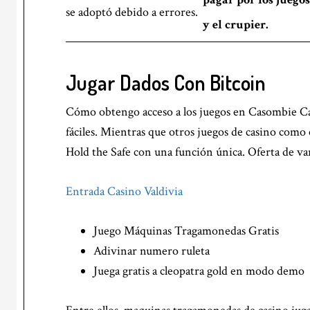
se adoptó debido a errores.
y el crupier.
Jugar Dados Con Bitcoin
Cómo obtengo acceso a los juegos en Casombie Cas
fáciles. Mientras que otros juegos de casino como
Hold the Safe con una función única. Oferta de var
Entrada Casino Valdivia
Juego Máquinas Tragamonedas Gratis
Adivinar numero ruleta
Juega gratis a cleopatra gold en modo demo