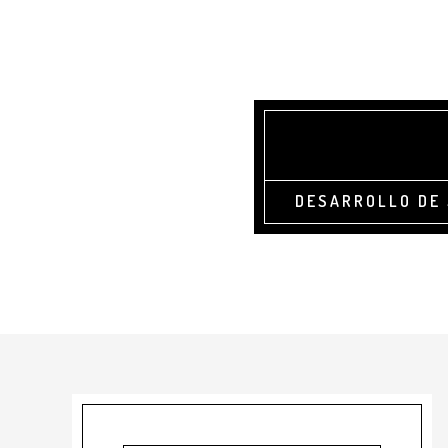
Saltar
Saltar
al
a
contenido
la
principal
barra
lateral
principal
DESARROLLO DE 
Barra
lateral