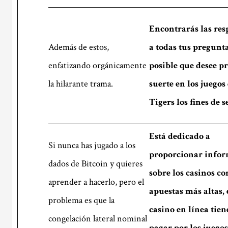
Encontrarás las res
Además de estos,
a todas tus pregunta
enfatizando orgánicamente
posible que desee p
la hilarante trama.
suerte en los juegos
Tigers los fines de 
Está dedicado a
Si nunca has jugado a los
proporcionar info
dados de Bitcoin y quieres
sobre los casinos co
aprender a hacerlo, pero el
apuestas más altas, 
problema es que la
casino en línea tien
congelación lateral nominal
pagar por los juego