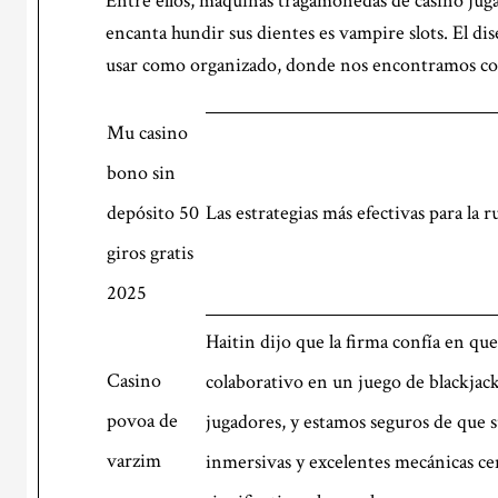
Entre ellos, maquinas tragamonedas de casino jugar
encanta hundir sus dientes es vampire slots. El dise
usar como organizado, donde nos encontramos co
Mu casino
bono sin
depósito 50
Las estrategias más efectivas para la ru
giros gratis
2025
Haitin dijo que la firma confía en qu
Casino
colaborativo en un juego de blackjack
povoa de
jugadores, y estamos seguros de que s
varzim
inmersivas y excelentes mecánicas cen