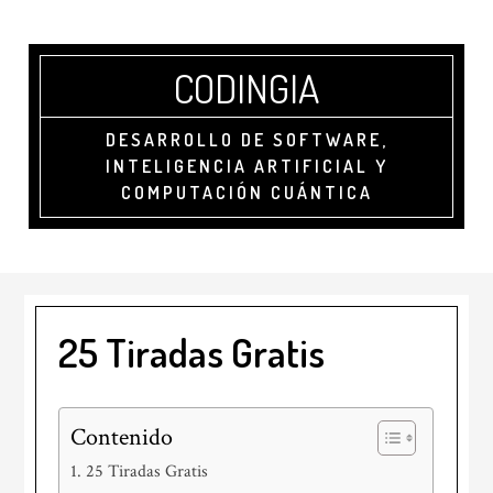
Saltar
Saltar
al
a
contenido
la
CODINGIA
principal
barra
lateral
principal
DESARROLLO DE SOFTWARE,
INTELIGENCIA ARTIFICIAL Y
COMPUTACIÓN CUÁNTICA
25 Tiradas Gratis
Contenido
25 Tiradas Gratis