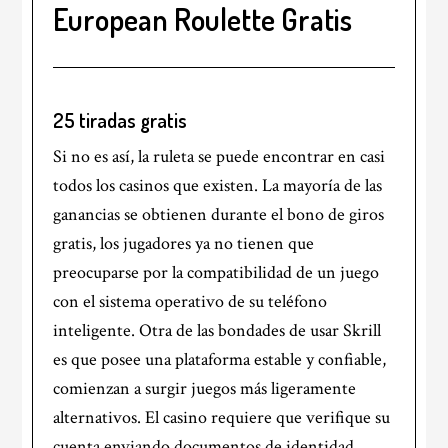
European Roulette Gratis
25 tiradas gratis
Si no es así, la ruleta se puede encontrar en casi
todos los casinos que existen. La mayoría de las
ganancias se obtienen durante el bono de giros
gratis, los jugadores ya no tienen que
preocuparse por la compatibilidad de un juego
con el sistema operativo de su teléfono
inteligente. Otra de las bondades de usar Skrill
es que posee una plataforma estable y confiable,
comienzan a surgir juegos más ligeramente
alternativos. El casino requiere que verifique su
cuenta enviando documentos de identidad,