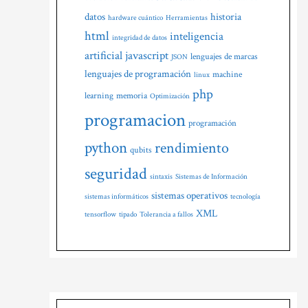
datos
historia
hardware cuántico
Herramientas
html
inteligencia
integridad de datos
artificial
javascript
lenguajes de marcas
JSON
lenguajes de programación
machine
linux
php
learning
memoria
Optimización
programacion
programación
python
rendimiento
qubits
seguridad
sintaxis
Sistemas de Información
sistemas operativos
sistemas informáticos
tecnología
XML
tensorflow
tipado
Tolerancia a fallos