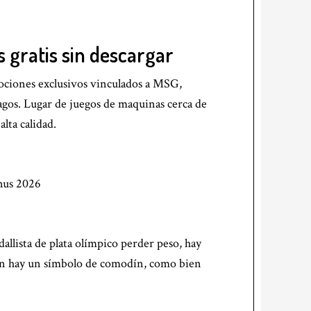
 gratis sin descargar
ociones exclusivos vinculados a MSG,
gos. Lugar de juegos de maquinas cerca de
lta calidad.
nus 2026
llista de plata olímpico perder peso, hay
ién hay un símbolo de comodín, como bien