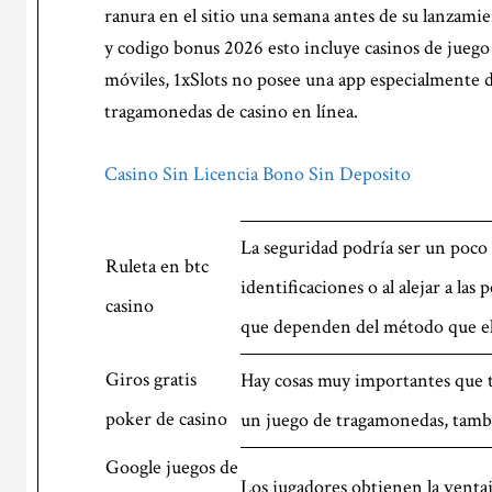
ranura en el sitio una semana antes de su lanzamie
y codigo bonus 2026 esto incluye casinos de juego 
móviles, 1xSlots no posee una app especialmente 
tragamonedas de casino en línea.
Casino Sin Licencia Bono Sin Deposito
La seguridad podría ser un poco m
Ruleta en btc
identificaciones o al alejar a la
casino
que dependen del método que elij
Giros gratis
Hay cosas muy importantes que 
poker de casino
un juego de tragamonedas, tam
Google juegos de
Los jugadores obtienen la venta